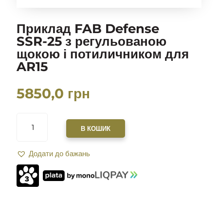
Приклад FAB Defense
SSR-25 з регульованою
щокою і потиличником для
AR15
5850,0
грн
ПРИКЛАД
FAB
В КОШИК
DEFENSE
SSR-
Додати до бажань
25
З
РЕГУЛЬОВАНОЮ
ЩОКОЮ
І
ПОТИЛИЧНИКОМ
ДЛЯ