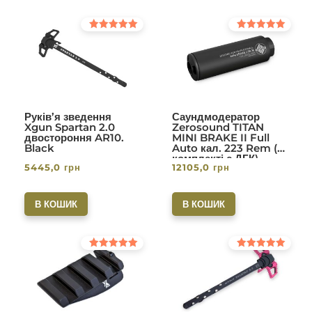
Оцінено в
Оцінено в
5.00
5.00
з 5
з 5
Руків’я зведення
Саундмодератор
Xgun Spartan 2.0
Zerosound TITAN
двостороння AR10.
MINI BRAKE II Full
Black
Auto кал. 223 Rem (в
комплекті с ДГК)
5445,0
грн
12105,0
грн
різьба 1/2-28. Вlack
В КОШИК
В КОШИК
Оцінено в
Оцінено в
5.00
5.00
з 5
з 5