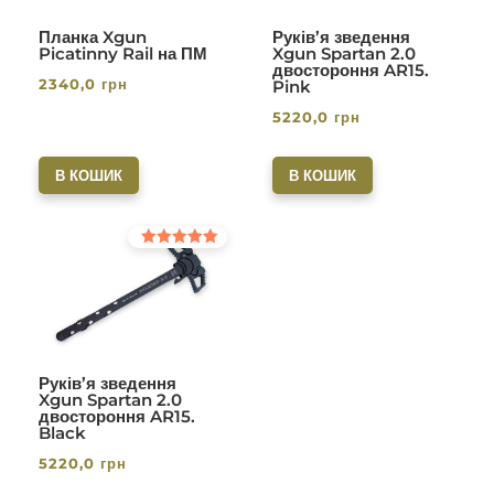
Планка Xgun
Руків’я зведення
Picatinny Rail на ПМ
Xgun Spartan 2.0
двостороння AR15.
2340,0
грн
Pink
5220,0
грн
В КОШИК
В КОШИК
Оцінено в
5.00
з 5
Руків’я зведення
Xgun Spartan 2.0
двостороння AR15.
Black
5220,0
грн