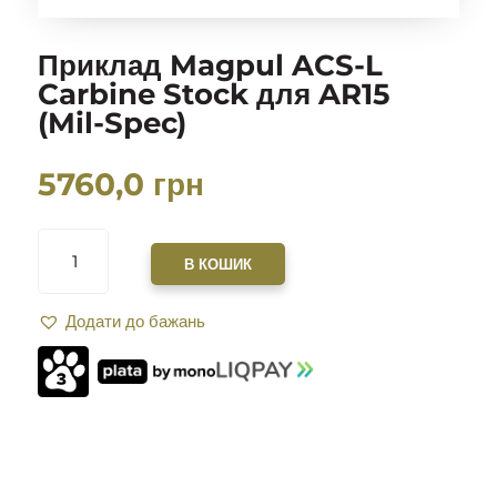
Приклад Magpul ACS-L
Carbine Stock для AR15
(Mil-Spec)
5760,0
грн
ПРИКЛАД
MAGPUL
В КОШИК
ACS-
L
Додати до бажань
CARBINE
STOCK
ДЛЯ
AR15
(MIL-
SPEC)
КІЛЬКІСТЬ