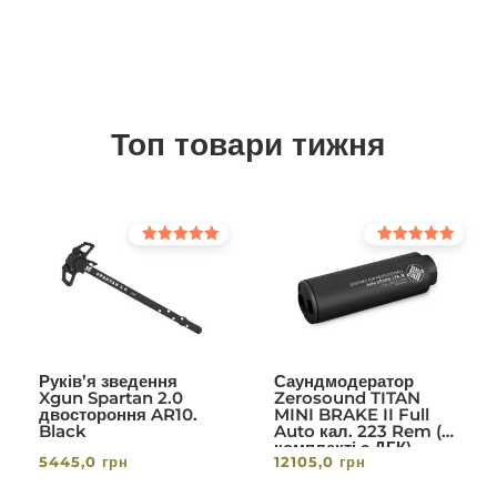
Топ товари тижня
Оцінено в
Оцінено в
5.00
5.00
з 5
з 5
Руків’я зведення
Саундмодератор
Xgun Spartan 2.0
Zerosound TITAN
двостороння AR10.
MINI BRAKE II Full
Black
Auto кал. 223 Rem (в
комплекті с ДГК)
5445,0
грн
12105,0
грн
різьба 1/2-28. Вlack