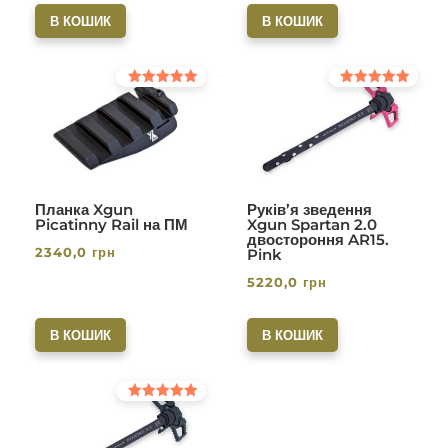
В КОШИК
В КОШИК
Оцінено в
Оцінено в
5.00
5.00
з 5
з 5
Планка Xgun
Руків’я зведення
Picatinny Rail на ПМ
Xgun Spartan 2.0
двостороння AR15.
2340,0
грн
Pink
5220,0
грн
В КОШИК
В КОШИК
Оцінено в
5.00
з 5