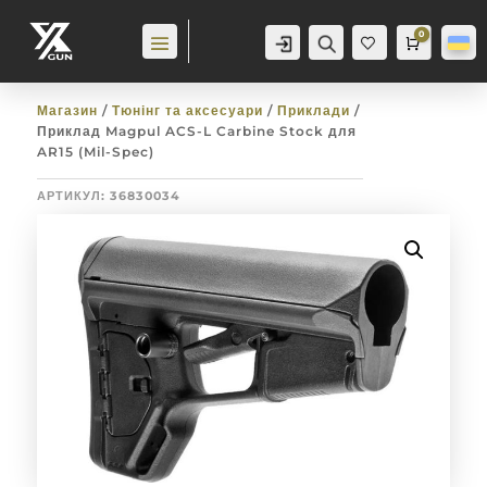
0
Аккаунт
Пошук
Cart
0,0
гр
Баж
анн
я
0
Магазин
/
Тюнінг та аксесуари
/
Приклади
/
Приклад Magpul ACS-L Carbine Stock для
AR15 (Mil-Spec)
АРТИКУЛ:
36830034