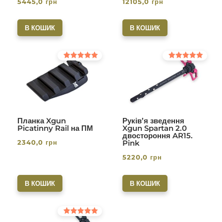
5445,0
грн
12105,0
грн
різьба 1/2-28. Вlack
В КОШИК
В КОШИК
Оцінено в
Оцінено в
5.00
5.00
з 5
з 5
Планка Xgun
Руків’я зведення
Picatinny Rail на ПМ
Xgun Spartan 2.0
двостороння AR15.
2340,0
грн
Pink
5220,0
грн
В КОШИК
В КОШИК
Оцінено в