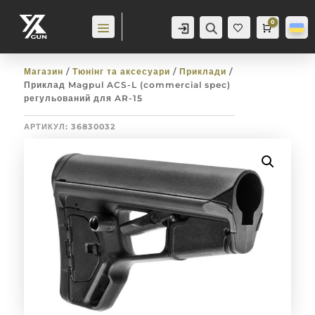
0
Аккаунт
Пошук
Cart
0,0
гр
Баж
анн
я
0
Магазин
/
Тюнінг та аксесуари
/
Приклади
/
Приклад Magpul ACS-L (commercial spec)
регульований для AR-15
АРТИКУЛ:
36830032