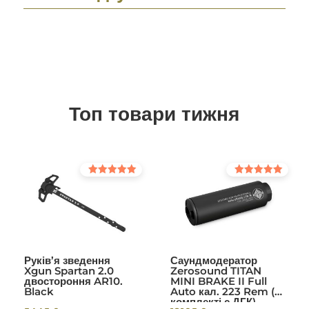
Топ товари тижня
Оцінено в
Оцінено в
5.00
5.00
з 5
з 5
Руків’я зведення
Саундмодератор
Xgun Spartan 2.0
Zerosound TITAN
двостороння AR10.
MINI BRAKE II Full
Black
Auto кал. 223 Rem (в
комплекті с ДГК)