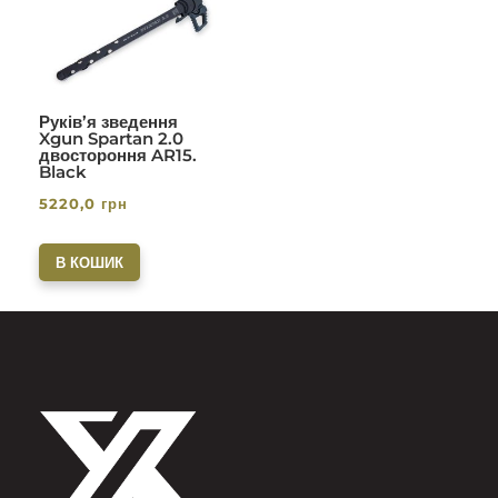
5.00
з 5
Руків’я зведення
Xgun Spartan 2.0
двостороння AR15.
Black
5220,0
грн
В КОШИК