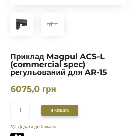
Приклад Magpul ACS-L
(commercial spec)
регульований для AR-15
6075,0
грн
ПРИКЛАД
MAGPUL
В КОШИК
ACS-
L
Додати до бажань
(COMMERCIAL
SPEC)