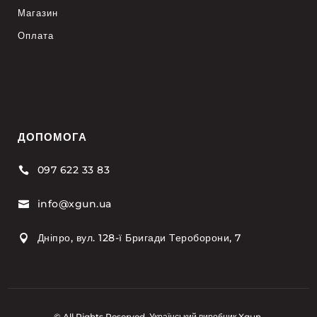
Магазин
Оплата
ДОПОМОГА
097 622 33 83

info@xgun.ua

Дніпро, вул. 128-ї Бригади Тероборони, 7

© All Rights Reserved. Український виробник Xgun.