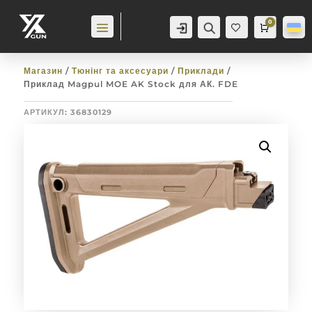
0
Аккаунт
Пошук
Cart
0,0
гр
Баж
анн
я
0
Магазин
/
Тюнінг та аксесуари
/
Приклади
/
Приклад Magpul MOE AK Stock для АК. FDE
АРТИКУЛ:
36830129