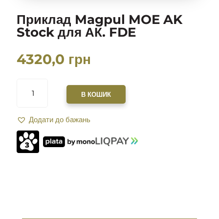
Приклад Magpul MOE AK
Stock для АК. FDE
4320,0
грн
ПРИКЛАД
MAGPUL
В КОШИК
MOE
AK
Додати до бажань
STOCK
ДЛЯ
АК.
FDE
КІЛЬКІСТЬ