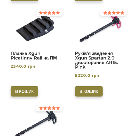
Оцінено в
Оцінено в
5.00
5.00
з 5
з 5
Планка Xgun
Руків’я зведення
Picatinny Rail на ПМ
Xgun Spartan 2.0
двостороння AR15.
2340,0
грн
Pink
5220,0
грн
В КОШИК
В КОШИК
Оцінено в
5.00
з 5