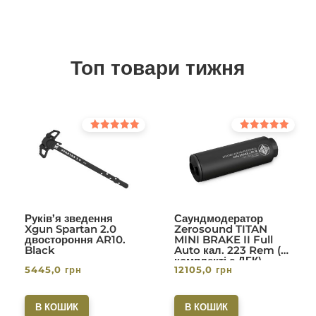
Топ товари тижня
Оцінено в
Оцінено в
5.00
5.00
з 5
з 5
Руків’я зведення
Саундмодератор
Xgun Spartan 2.0
Zerosound TITAN
двостороння AR10.
MINI BRAKE II Full
Black
Auto кал. 223 Rem (в
комплекті с ДГК)
5445,0
грн
12105,0
грн
різьба 1/2-28. Вlack
В КОШИК
В КОШИК