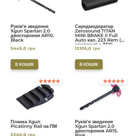
Руків’я зведення
Саундмодератор
Xgun Spartan 2.0
Zerosound TITAN
двостороння AR10.
MINI BRAKE II Full
Black
Auto кал. 223 Rem (в
комплекті с ДГК)
5445,0
грн
12105,0
грн
різьба 1/2-28. Вlack
В КОШИК
В КОШИК
Оцінено в
Оцінено в
5.00
5.00
з 5
з 5
Планка Xgun
Руків’я зведення
Picatinny Rail на ПМ
Xgun Spartan 2.0
двостороння AR15.
2340,0
грн
Pink