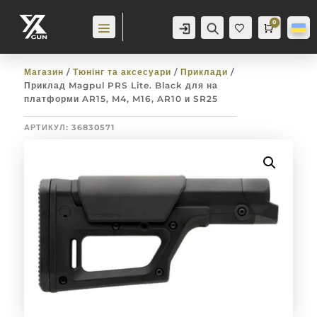
0
Аккаунт
Пошук
Cart
0,0
гр
Баж
анн
я
0
Магазин
/
Тюнінг та аксесуари
/
Приклади
/
Приклад Magpul PRS Lite. Black для на
платформи AR15, M4, M16, AR10 и SR25
АРТИКУЛ:
36830571