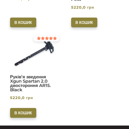
5220,0
грн
В КОШИК
В КОШИК
Оцінено в
5.00
з 5
Руків’я зведення
Xgun Spartan 2.0
двостороння AR15.
Black
5220,0
грн
В КОШИК