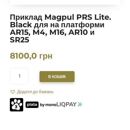
Приклад Magpul PRS Lite.
Black для на платформи
AR15, M4, M16, AR10 и
SR25
8100,0
грн
ПРИКЛАД
MAGPUL
В КОШИК
PRS
LITE.
Додати до бажань
BLACK
ДЛЯ
НА
ПЛАТФОРМИ
AR15,
M4,
M16,