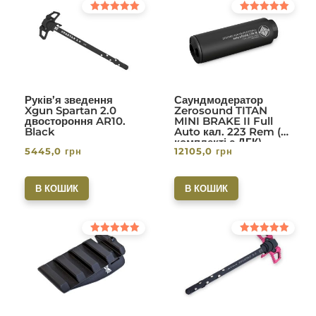
Оцінено в
Оцінено в
5.00
5.00
з 5
з 5
Руків’я зведення
Саундмодератор
Xgun Spartan 2.0
Zerosound TITAN
двостороння AR10.
MINI BRAKE II Full
Black
Auto кал. 223 Rem (в
комплекті с ДГК)
5445,0
грн
12105,0
грн
різьба 1/2-28. Вlack
В КОШИК
В КОШИК
Оцінено в
Оцінено в
5.00
5.00
з 5
з 5