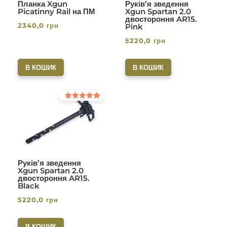
Планка Xgun
Руків’я зведення
Picatinny Rail на ПМ
Xgun Spartan 2.0
двостороння AR15.
2340,0
грн
Pink
5220,0
грн
В КОШИК
В КОШИК
Оцінено в
5.00
з 5
Руків’я зведення
Xgun Spartan 2.0
двостороння AR15.
Black
5220,0
грн
В КОШИК