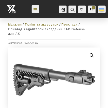
0
Аккаунт
Пошук
Cart
0,0
гр
Баж
анн
я
0
Магазин
/
Тюнінг та аксесуари
/
Приклади
/
Приклад з адаптером складаний FAB Defense
для АК
АРТИКУЛ:
24100129