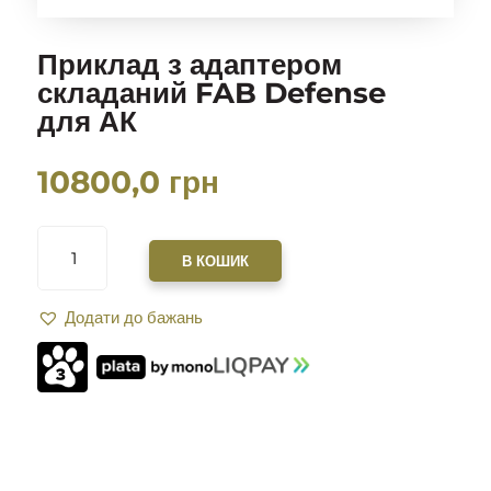
Приклад з адаптером
складаний FAB Defense
для АК
10800,0
грн
ПРИКЛАД
З
В КОШИК
АДАПТЕРОМ
СКЛАДАНИЙ
Додати до бажань
FAB
DEFENSE
ДЛЯ
АК
КІЛЬКІСТЬ