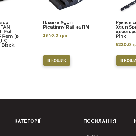
тор
Планка Xgun
Руків’я 
ITAN
Picatinny Rail на ПМ
Xgun Spa
I Full
двосторо
2340,0
грн
3 Rem (в
Pink
ДГК)
5220,0
г
. Вlack
В КОШИК
В КОШИ
КАТЕГОРІЇ
ПОСИЛАННЯ
Головна