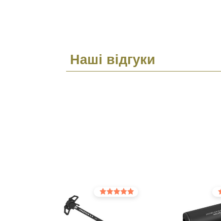
Наші відгуки
Оцінено в
Оц
5.00
5.0
з 5
з 5