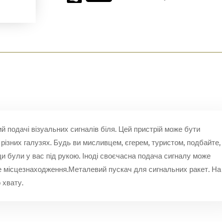
 подачі візуальних сигналів біля. Цей пристрій може бути
 різних галузях. Будь ви мисливцем, єгерем, туристом, подбайте,
жди були у вас під рукою. Іноді своєчасна подача сигналу може
е місцезнаходження.Металевий пускач для сигнальних ракет. На
 хвату.