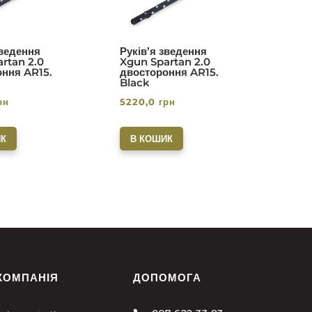
зведення
Руків’я зведення
rtan 2.0
Xgun Spartan 2.0
ння AR15.
двостороння AR15.
Black
рн
5220,0
грн
К
В КОШИК
КОМПАНІЯ
ДОПОМОГА