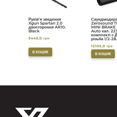
Руків’я зведення
Саундмодера
Xgun Spartan 2.0
Zerosound T
двостороння AR10.
MINI BRAKE I
Black
Auto кал. 22
комплекті с 
5445,0
грн
різьба 1/2-28
12105,0
грн
В КОШИК
В КОШИК