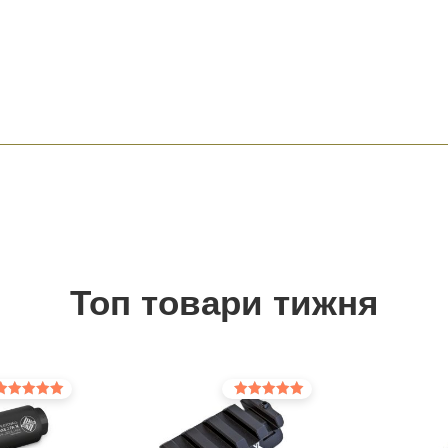
Топ товари тижня
інено в
Оцінено в
0
5.00
з 5