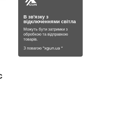
В зв'язку з
відключеннями світла
Можуть бути затримки з
обробкою та відправкою
товарів.
З повагою “xgun.ua “
с