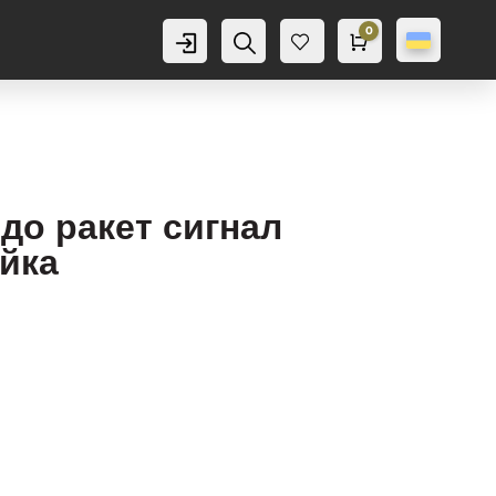
0
Аккаунт
Пошук
Cart
0,0
грн
Баж
анн
я
0
до ракет сигнал
йка