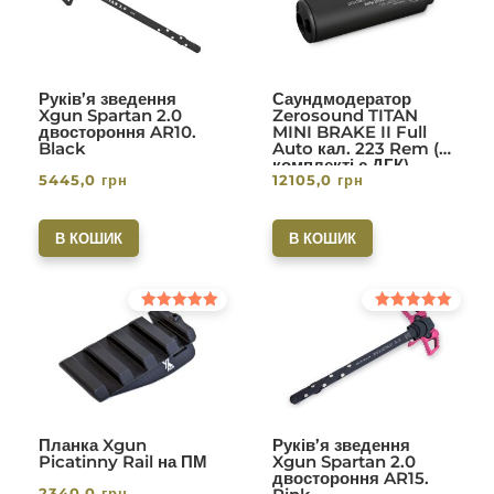
Руків’я зведення
Саундмодератор
Xgun Spartan 2.0
Zerosound TITAN
двостороння AR10.
MINI BRAKE II Full
Black
Auto кал. 223 Rem (в
комплекті с ДГК)
5445,0
грн
12105,0
грн
різьба 1/2-28. Вlack
В КОШИК
В КОШИК
Оцінено в
Оцінено в
5.00
5.00
з 5
з 5
Планка Xgun
Руків’я зведення
Picatinny Rail на ПМ
Xgun Spartan 2.0
двостороння AR15.
2340,0
грн