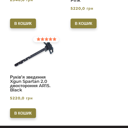
Pink
5220,0
грн
В КОШИК
В КОШИК
Оцінено в
5.00
з 5
Руків’я зведення
Xgun Spartan 2.0
двостороння AR15.
Black
5220,0
грн
В КОШИК