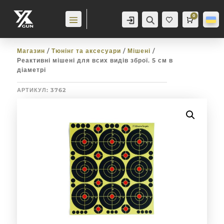
0
Аккаунт
Пошук
Cart
0,0
гр
Баж
анн
я
0
Магазин
/
Тюнінг та аксесуари
/
Мішені
/
Реактивні мішені для всих видів зброї. 5 см в
діаметрі
АРТИКУЛ:
3762