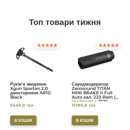
Топ товари тижня
Оцінено в
Оцінено в
5.00
5.00
з 5
з 5
Руків’я зведення
Саундмодератор
Xgun Spartan 2.0
Zerosound TITAN
двостороння AR10.
MINI BRAKE II Full
Black
Auto кал. 223 Rem (в
комплекті с ДГК)
5445,0
грн
12105,0
грн
різьба 1/2-28. Вlack
В КОШИК
В КОШИК