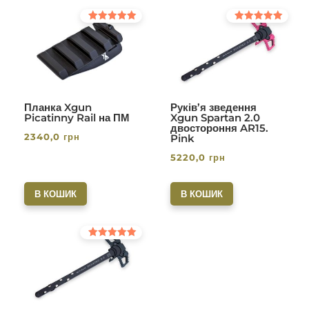
Оцінено в
Оцінено в
5.00
5.00
з 5
з 5
Планка Xgun
Руків’я зведення
Picatinny Rail на ПМ
Xgun Spartan 2.0
двостороння AR15.
2340,0
грн
Pink
5220,0
грн
В КОШИК
В КОШИК
Оцінено в
5.00
з 5