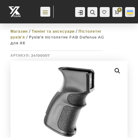
0
Аккаунт
Пошук
Cart
0,0
гр
Баж
анн
я
0
Магазин
/
Тюнінг та аксесуари
/
Пістолетні
руків'я
/ Руків’я пістолетне FAB Defense AG
для АК
АРТИКУЛ:
24100007