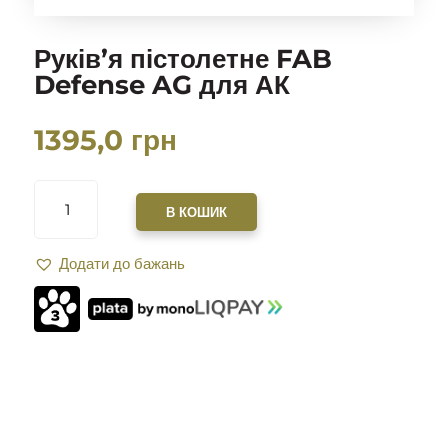
Руків’я пістолетне FAB
Defense AG для АК
1395,0
грн
РУКІВ’Я
ПІСТОЛЕТНЕ
В КОШИК
FAB
DEFENSE
Додати до бажань
AG
ДЛЯ
АК
КІЛЬКІСТЬ