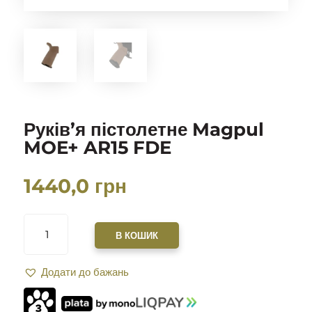
Руків’я пістолетне Magpul
MOE+ AR15 FDE
1440,0
грн
РУКІВ’Я
ПІСТОЛЕТНЕ
В КОШИК
MAGPUL
MOE+
Додати до бажань
AR15
FDE
КІЛЬКІСТЬ