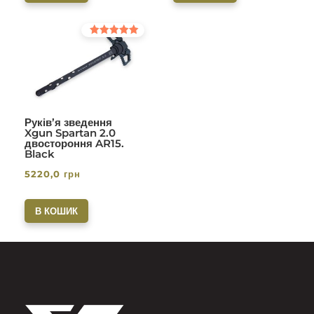
Оцінено в
5.00
з 5
Руків’я зведення
Xgun Spartan 2.0
двостороння AR15.
Black
5220,0
грн
В КОШИК