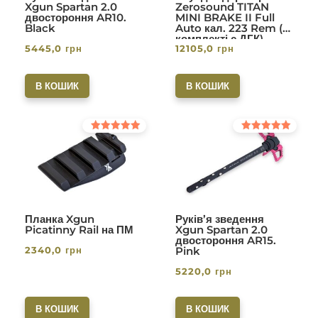
Xgun Spartan 2.0
Zerosound TITAN
двостороння AR10.
MINI BRAKE II Full
Black
Auto кал. 223 Rem (в
комплекті с ДГК)
5445,0
грн
12105,0
грн
різьба 1/2-28. Вlack
В КОШИК
В КОШИК
Оцінено в
Оцінено в
5.00
5.00
з 5
з 5
Планка Xgun
Руків’я зведення
Picatinny Rail на ПМ
Xgun Spartan 2.0
двостороння AR15.
2340,0
грн
Pink
5220,0
грн
В КОШИК
В КОШИК