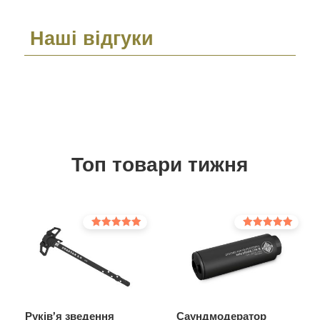
Наші відгуки
Топ товари тижня
Оцінено в
Оцінено в
5.00
5.00
з 5
з 5
Руків’я зведення
Саундмодератор