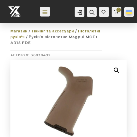
0
Аккаунт
Пошук
Cart
0,0
гр
Баж
анн
я
0
Магазин
/
Тюнінг та аксесуари
/
Пістолетні
руків'я
/ Руків’я пістолетне Magpul MOE+
AR15 FDE
АРТИКУЛ:
36830492