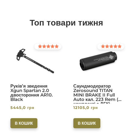
Топ товари тижня
Оцінено в
Оцінено в
5.00
5.00
з 5
з 5
Руків’я зведення
Саундмодератор
Xgun Spartan 2.0
Zerosound TITAN
двостороння AR10.
MINI BRAKE II Full
Black
Auto кал. 223 Rem (в
комплекті с ДГК)
5445,0
грн
12105,0
грн
різьба 1/2-28. Вlack
В КОШИК
В КОШИК