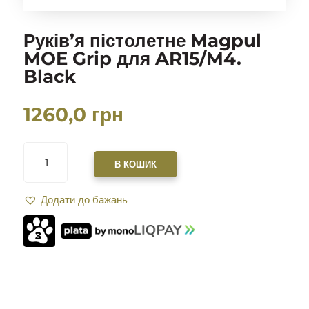
Руків’я пістолетне Magpul
MOE Grip для AR15/M4.
Black
1260,0
грн
РУКІВ’Я
ПІСТОЛЕТНЕ
В КОШИК
MAGPUL
MOE
Додати до бажань
GRIP
ДЛЯ
AR15/M4.
BLACK
КІЛЬКІСТЬ