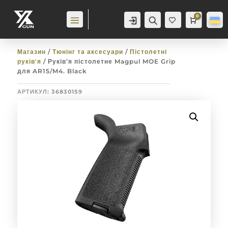
0
Аккаунт
Пошук
Cart
0,0
гр
Баж
анн
я
0
Магазин
/
Тюнінг та аксесуари
/
Пістолетні
руків'я
/ Руків’я пістолетне Magpul MOE Grip
для AR15/M4. Black
АРТИКУЛ:
36830159