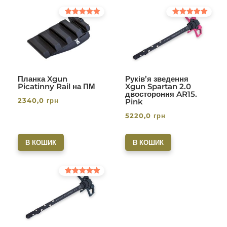
Оцінено в
Оцінено в
5.00
5.00
з 5
з 5
Планка Xgun
Руків’я зведення
Picatinny Rail на ПМ
Xgun Spartan 2.0
двостороння AR15.
2340,0
грн
Pink
5220,0
грн
В КОШИК
В КОШИК
Оцінено в
5.00
з 5