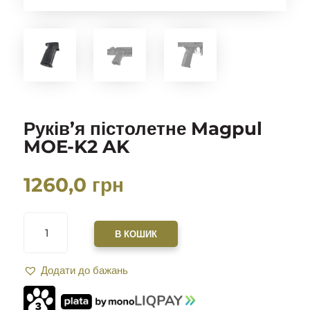
Руків’я пістолетне Magpul
MOE-K2 AK
1260,0
грн
РУКІВ’Я
ПІСТОЛЕТНЕ
В КОШИК
MAGPUL
MOE-
Додати до бажань
K2
AK
КІЛЬКІСТЬ