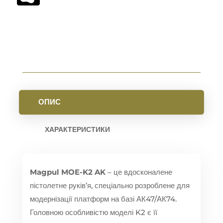
ОПИС
ХАРАКТЕРИСТИКИ
Magpul MOE-K2 AK
– це вдосконалене
пістолетне руків’я, спеціально розроблене для
модернізації платформ на базі АК47/АК74.
Головною особливістю моделі K2 є її