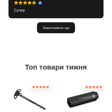
Супер
Завантажити ще
Топ товари тижня
Оцінено в
Оцінено в
5.00
5.00
з 5
з 5