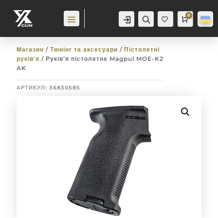
0
Аккаунт
Пошук
Cart
0,0
гр
Баж
анн
я
0
Магазин
/
Тюнінг та аксесуари
/
Пістолетні
руків'я
/ Руків’я пістолетне Magpul MOE-K2
AK
АРТИКУЛ:
36830585