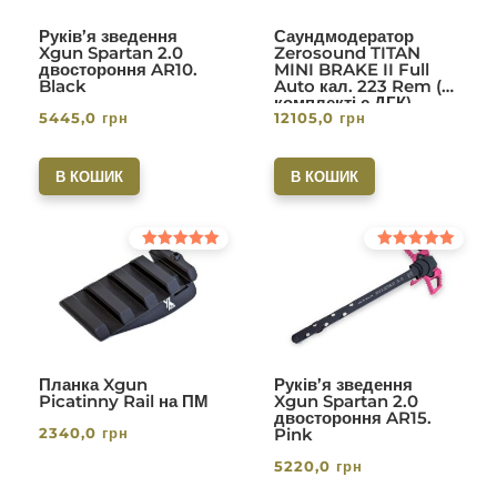
Руків’я зведення
Саундмодератор
Xgun Spartan 2.0
Zerosound TITAN
двостороння AR10.
MINI BRAKE II Full
Black
Auto кал. 223 Rem (в
комплекті с ДГК)
5445,0
грн
12105,0
грн
різьба 1/2-28. Вlack
В КОШИК
В КОШИК
Оцінено в
Оцінено в
5.00
5.00
з 5
з 5
Планка Xgun
Руків’я зведення
Picatinny Rail на ПМ
Xgun Spartan 2.0
двостороння AR15.
2340,0
грн
Pink
5220,0
грн