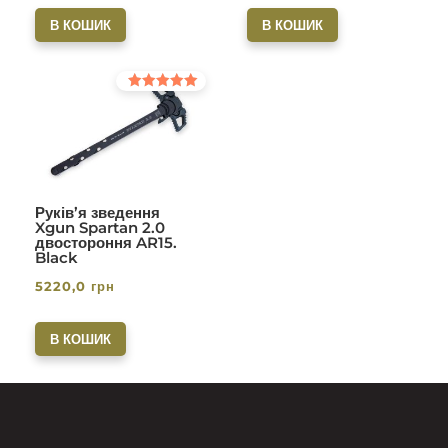
В КОШИК
В КОШИК
Оцінено в
5.00
з 5
Руків’я зведення
Xgun Spartan 2.0
двостороння AR15.
Black
5220,0
грн
В КОШИК