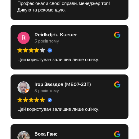
Професіонали своєї справи, менеджер топ!
Дякую та рекомендую.
Reidkdjdu Kueuer
5 років тому
Цей користувач залишив лише оцінку.
Ігор Звєздов (ME07-23T)
5 років тому
Цей користувач залишив лише оцінку.
Воха Ганс