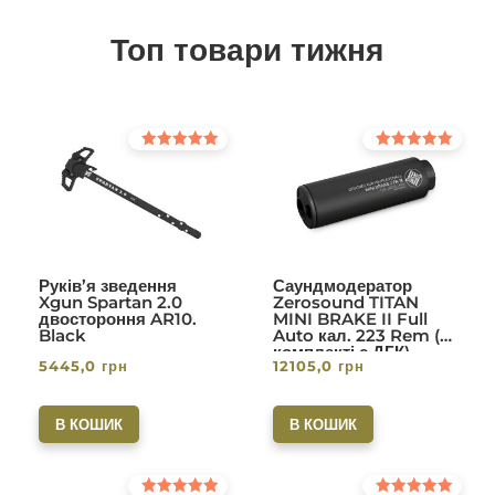
Топ товари тижня
Оцінено в
Оцінено в
5.00
5.00
з 5
з 5
Руків’я зведення
Саундмодератор
Xgun Spartan 2.0
Zerosound TITAN
двостороння AR10.
MINI BRAKE II Full
Black
Auto кал. 223 Rem (в
комплекті с ДГК)
5445,0
грн
12105,0
грн
різьба 1/2-28. Вlack
В КОШИК
В КОШИК