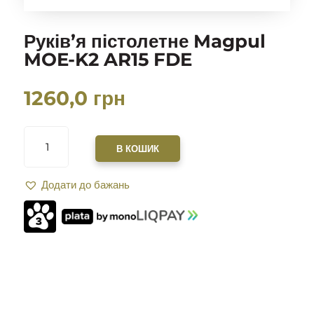
Руків’я пістолетне Magpul
MOE-K2 AR15 FDE
1260,0
грн
РУКІВ’Я
ПІСТОЛЕТНЕ
В КОШИК
MAGPUL
MOE-
Додати до бажань
K2
AR15
FDE
КІЛЬКІСТЬ