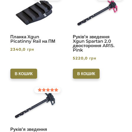
Оцінено в
Оцінено в
5.00
5.00
з 5
з 5
Планка Xgun
Руків’я зведення
Picatinny Rail на ПМ
Xgun Spartan 2.0
двостороння AR15.
2340,0
грн
Pink
5220,0
грн
В КОШИК
В КОШИК
Оцінено в
5.00
з 5
Руків’я зведення