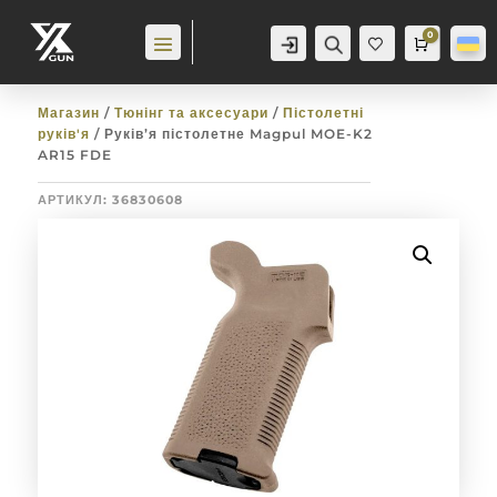
0
Аккаунт
Пошук
Cart
0,0
гр
Баж
анн
я
0
Магазин
/
Тюнінг та аксесуари
/
Пістолетні
руків'я
/ Руків’я пістолетне Magpul MOE-K2
AR15 FDE
АРТИКУЛ:
36830608