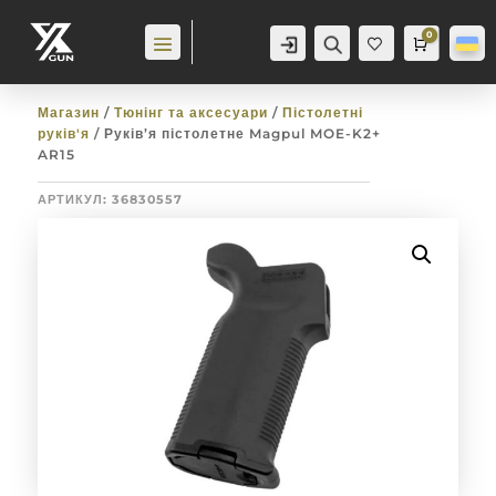
0
Аккаунт
Пошук
Cart
0,0
гр
Баж
анн
я
0
Магазин
/
Тюнінг та аксесуари
/
Пістолетні
руків'я
/ Руків’я пістолетне Magpul MOE-K2+
AR15
АРТИКУЛ:
36830557