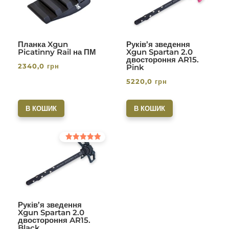
Планка Xgun
Руків’я зведення
Picatinny Rail на ПМ
Xgun Spartan 2.0
двостороння AR15.
2340,0
грн
Pink
5220,0
грн
В КОШИК
В КОШИК
Оцінено в
5.00
з 5
Руків’я зведення
Xgun Spartan 2.0
двостороння AR15.
Black