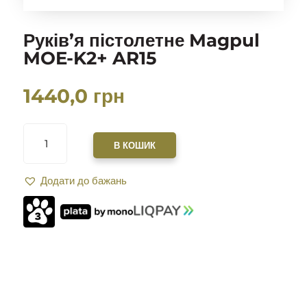
Руків’я пістолетне Magpul
MOE-K2+ AR15
1440,0
грн
РУКІВ’Я
ПІСТОЛЕТНЕ
В КОШИК
MAGPUL
MOE-
Додати до бажань
K2+
AR15
КІЛЬКІСТЬ