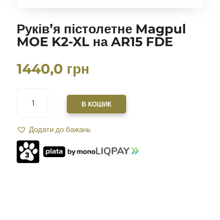
Руків’я пістолетне Magpul
MOE K2-XL на AR15 FDE
1440,0
грн
РУКІВ’Я
ПІСТОЛЕТНЕ
В КОШИК
MAGPUL
MOE
Додати до бажань
K2-
XL
НА
AR15
FDE
КІЛЬКІСТЬ