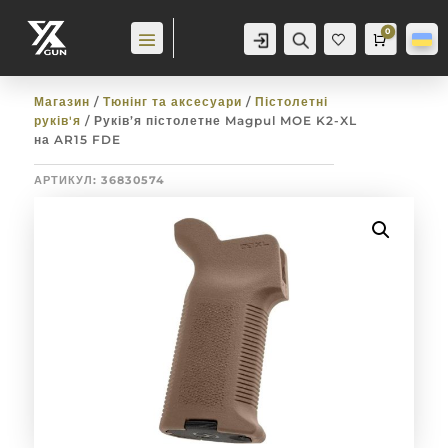
0
Аккаунт
Пошук
Cart
0,0
гр
Баж
анн
я
0
Магазин
/
Тюнінг та аксесуари
/
Пістолетні
руків'я
/ Руків’я пістолетне Magpul MOE K2-XL
на AR15 FDE
АРТИКУЛ:
36830574