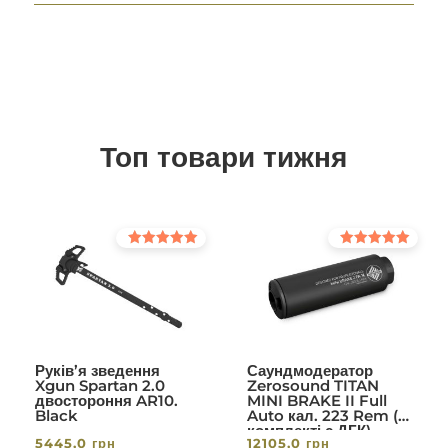
Топ товари тижня
Оцінено в
Оцінено в
5.00
5.00
з 5
з 5
Руків’я зведення
Саундмодератор
Xgun Spartan 2.0
Zerosound TITAN
двостороння AR10.
MINI BRAKE II Full
Black
Auto кал. 223 Rem (в
комплекті с ДГК)
5445,0
грн
12105,0
грн
різьба 1/2-28. Вlack