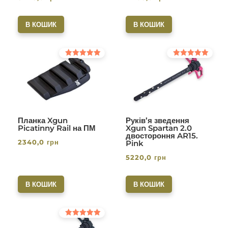
В КОШИК
В КОШИК
Оцінено в
Оцінено в
5.00
5.00
з 5
з 5
Планка Xgun
Руків’я зведення
Picatinny Rail на ПМ
Xgun Spartan 2.0
двостороння AR15.
2340,0
грн
Pink
5220,0
грн
В КОШИК
В КОШИК
Оцінено в
5.00