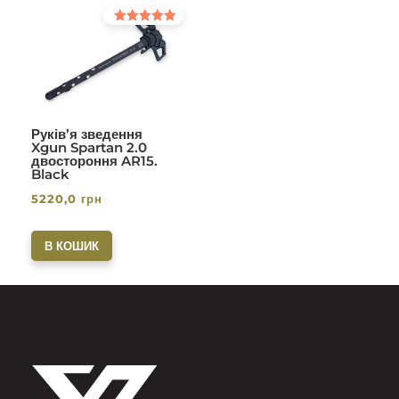
Оцінено в
5.00
з 5
Руків’я зведення
Xgun Spartan 2.0
двостороння AR15.
Black
5220,0
грн
В КОШИК