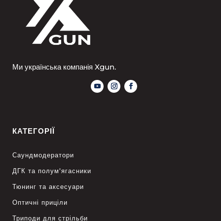
Ми українська компанія Xgun.
КАТЕГОРІЇ
Саундмодератори
ДГК та полум’ягасники
Тюнинг та аксесуари
Оптичні приціли
Триподи для стрільби