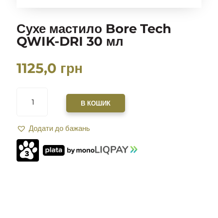
Сухе мастило Bore Tech
QWIK-DRI 30 мл
1125,0
грн
СУХЕ
МАСТИЛО
В КОШИК
BORE
TECH
Додати до бажань
QWIK-
DRI
30
МЛ
КІЛЬКІСТЬ