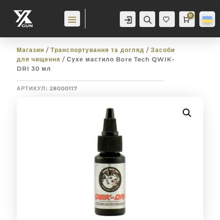
0
Аккаунт
Пошук
Cart
0,0
гр
Баж
анн
я
0
Магазин
/
Транспортування та догляд
/
Засоби
для чищення
/ Сухе мастило Bore Tech QWIK-
DRI 30 мл
АРТИКУЛ:
28000117