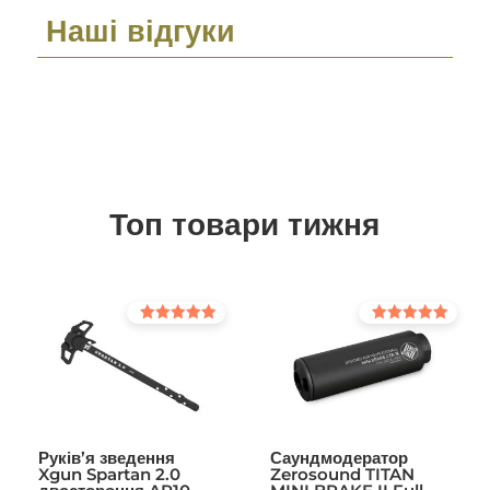
Наші відгуки
Топ товари тижня
Оцінено в
Оцінено в
5.00
5.00
з 5
з 5
Руків’я зведення
Саундмодератор
Xgun Spartan 2.0
Zerosound TITAN