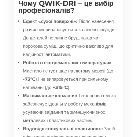
Чому QWIK-DRI – це вибір
професіоналів?
Ефект «сухої поверхні»:
Після нанесення
розчинник випаровується за лічені секунди.
До деталей не липне бруд, нагар чи
порохова суміш, що критично важливо для
надійності автоматики.
Робота в екстремальних температурах:
Мастило не густішає на лютому морозі (до
-73°C
) і не випаровується при сильному
нагріванні (до
+315°C
).
Максимальне ковзання:
Тефлонова плівка
забезпечує ідеальну роботу механізмів,
усуваючи заїдання та зменшуючи знос
металевих і пластикових частин.
Водовідштовхувальні властивості:
Засіб
ефективно витісняє вологу, захищаючи