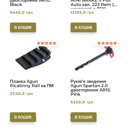
двостороння AR10.
MINI BRAKE II Full
Black
Auto кал. 223 Rem (в
комплекті с ДГК)
5445,0
грн
12105,0
грн
різьба 1/2-28. Вlack
В КОШИК
В КОШИК
Оцінено в
Оцінено в
5.00
5.00
з 5
з 5
Планка Xgun
Руків’я зведення
Picatinny Rail на ПМ
Xgun Spartan 2.0
двостороння AR15.
2340,0
грн
Pink
5220,0
грн
В КОШИК
В КОШИК