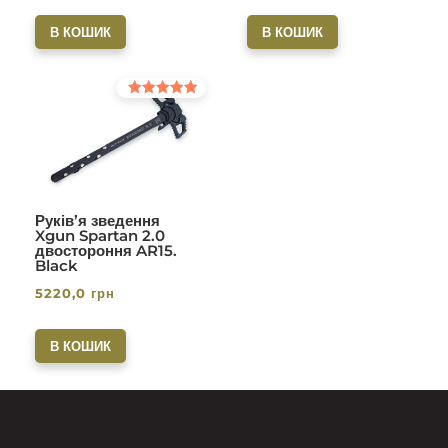
В КОШИК
В КОШИК
Оцінено в
5.00
з 5
Руків’я зведення
Xgun Spartan 2.0
двостороння AR15.
Black
5220,0
грн
В КОШИК