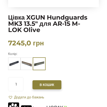
Цівка XGUN Hundguards
MK3 13.5″ для AR-15 M-
LOK Olive
7245,0
грн
Колір:
ЦІВКА
XGUN
В КОШИК
HUNDGUARDS
MK3
Додати до бажань
13.5"
ДЛЯ
AR-