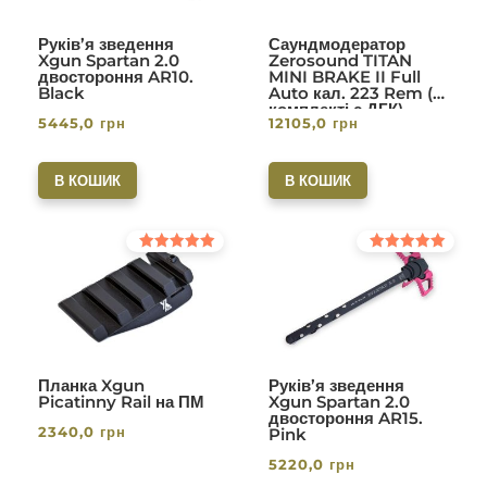
Руків’я зведення
Саундмодератор
Xgun Spartan 2.0
Zerosound TITAN
двостороння AR10.
MINI BRAKE II Full
Black
Auto кал. 223 Rem (в
комплекті с ДГК)
5445,0
грн
12105,0
грн
різьба 1/2-28. Вlack
В КОШИК
В КОШИК
Оцінено в
Оцінено в
5.00
5.00
з 5
з 5
Планка Xgun
Руків’я зведення
Picatinny Rail на ПМ
Xgun Spartan 2.0
двостороння AR15.
2340,0
грн
Pink
5220,0
грн