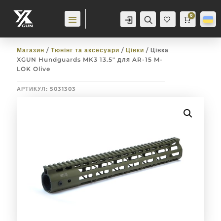
0
Аккаунт
Пошук
Cart
0,0
гр
Баж
анн
я
0
Магазин
/
Тюнінг та аксесуари
/
Цівки
/ Цівка
XGUN Hundguards MK3 13.5″ для AR-15 M-
LOK Olive
АРТИКУЛ:
5031303