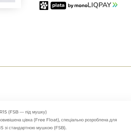
M4A1
/
AR15
(FSB
—
ПІД
МУШКУ)
BLACK
КІЛЬКІСТЬ
R15 (FSB — під мушку)
вивішена цівка (Free Float), спеціально розроблена для
R15 зі стандартною мушкою (FSB).