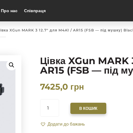
Про нас
Співпраця
Цівка XGun MARK 3 12.7″ для M4A1 / AR15 (FSB — під мушку) Blac
Цівка XGun MARK 3
AR15 (FSB — під м
7425,0
грн
ЦІВКА
XGUN
В КОШИК
MARK
3
Додати до бажань
12.7"
ДЛЯ