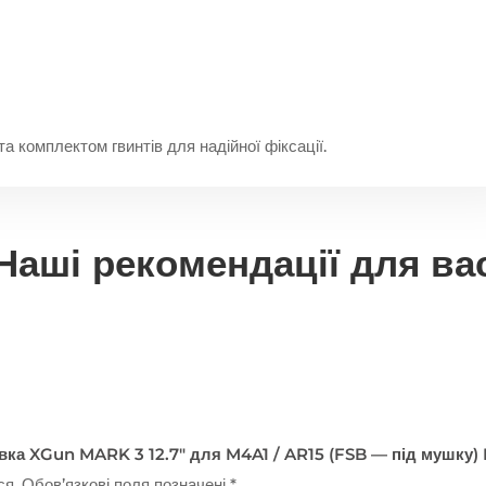
а комплектом гвинтів для надійної фіксації.
Наші рекомендації для ва
івка XGun MARK 3 12.7″ для M4A1 / AR15 (FSB — під мушку) 
ся.
Обов’язкові поля позначені
*