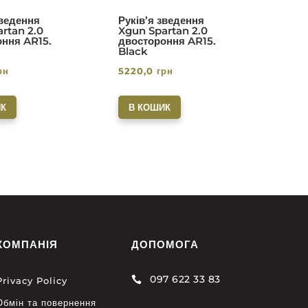
зведення
Руків’я зведення
rtan 2.0
Xgun Spartan 2.0
ння AR15.
двостороння AR15.
Black
рн
5220,0
грн
К
В КОШИК
КОМПАНІЯ
ДОПОМОГА
097 622 33 83

Privacy Policy
Обмін та повернення