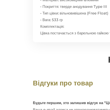
• Покриття: тверде анодування Type III
• Тип цівки: вільновивішена (Free Float)
• Вага: 533 гр
Комплектація:
Цівка постачається з барельною гайкою т
Відгуки про товар
Будьте першим, хто залишив відгук на “Ц
Ваша e-mail адреса не оприлюднюватиметь