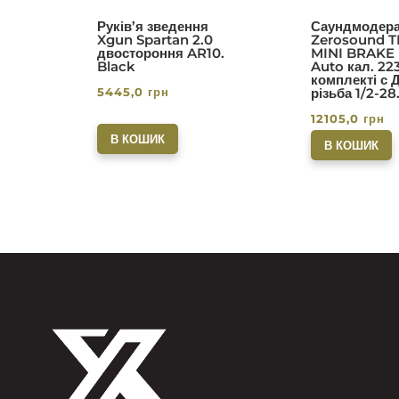
Руків’я зведення
Саундмодера
Xgun Spartan 2.0
Zerosound T
двостороння AR10.
MINI BRAKE I
Black
Auto кал. 22
комплекті с 
5445,0
грн
різьба 1/2-28
12105,0
грн
В КОШИК
В КОШИК