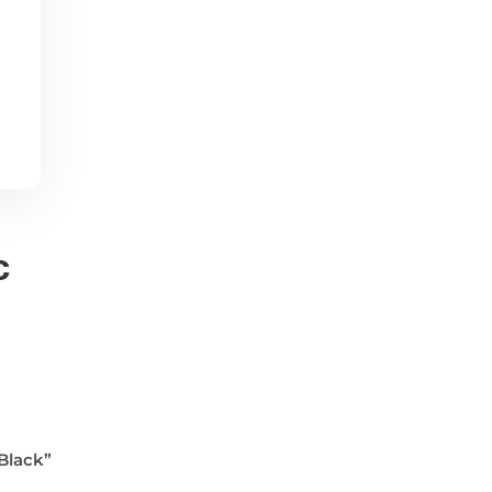
с
Black”