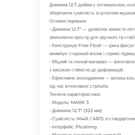
Довжина 12.7 дюйма є оптимальною, оскі
зберігаючи сумісність зі штатною мушко
Основні переваги:
• Довжина 12.7″ — дозволяє винести ліх
звільняючи простір для зручного та стаб
• Конструкція Free Float — цівка фіксує
мінімізує сторонній вплив і сприяє підви
• Міцний та легкий матеріал — виготовле
з високою стійкістю до деформацій.
• Ефективне охолодження — велика кільк
під час інтенсивної стрільби.
Технічні характеристики:
• Модель: MARK 3
• Довжина: 12.7″ (322 мм)
• Сумісність: M4A1 / AR15 зі стандартн
• Інтерфейс: Picatinny
• Матеріал: високоміцний алюміній