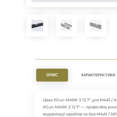
ОПИС
ХАРАКТЕРИСТИКИ
Цівка XGun MARK 3 12.7″ для M4A1 / A
XGun MARK 3 12.7″ — професійна вільно
модернізації карабінів на базі M4A1 / A