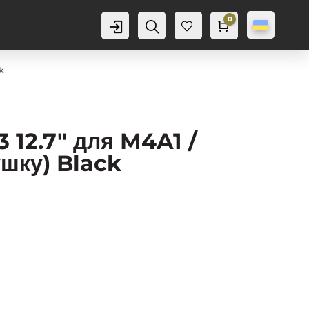
0
Аккаунт
Пошук
Cart
0,0
грн
Баж
анн
я
0
k
 12.7″ для M4A1 /
ушку) Black