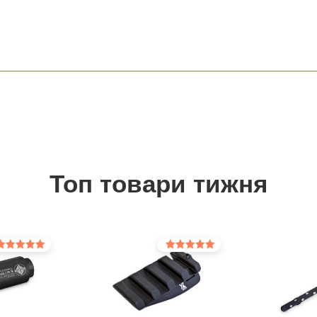
Топ товари тижня
інено в
Оцінено в
0
5.00
з 5