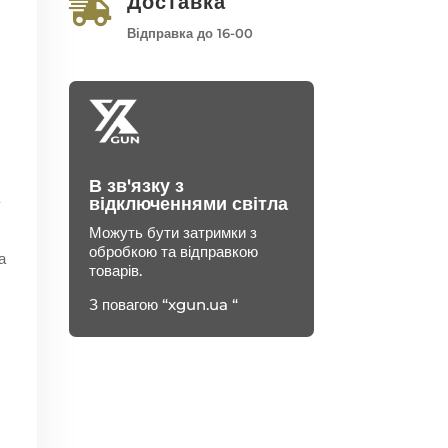
Доставка

Відправка до 16-00
В зв'язку з
відключеннями світла
у
Можуть бути затримки з
обробкою та відправкою
а
товарів.
З повагою “xgun.ua “