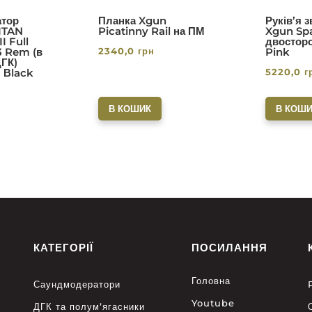
тор
Планка Xgun
Руків’я 
ITAN
Picatinny Rail на ПМ
Xgun Spa
I Full
двосторо
2340,0
грн
3 Rem (в
Pink
ДГК)
5220,0
г
. Вlack
В КОШИК
В КОШИ
КАТЕГОРІЇ
ПОСИЛАННЯ
Головна
Саундмодератори
Youtube
ДГК та полум’ягасники