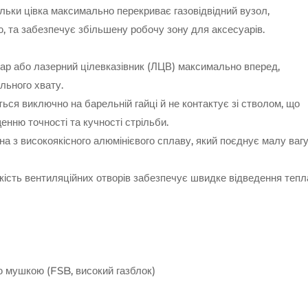
льки цівка максимально перекриває газовідвідний вузол,
ю, та забезпечує збільшену робочу зону для аксесуарів.
тар або лазерний цілевказівник (ЛЦВ) максимально вперед,
ільного хвату.
ться виключно на барельній гайці й не контактує зі стволом, що
щенню точності та кучності стрільби.
на з високоякісного алюмінієвого сплаву, який поєднує малу ваг
ість вентиляційних отворів забезпечує швидке відведення тепл
ою мушкою (FSB, високий газблок)