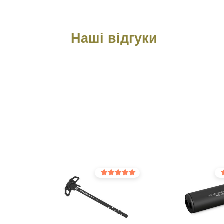
Наші відгуки
Оцінено в
Оц
5.00
5.0
з 5
з 5