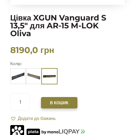
Цівка XGUN Vanguard S
13,5″ для AR-15 M-LOK
Oliva
8190,0
грн
Колір:
ЦІВКА
XGUN
В КОШИК
VANGUARD
S
Додати до бажань
13,5"
ДЛЯ
AR-