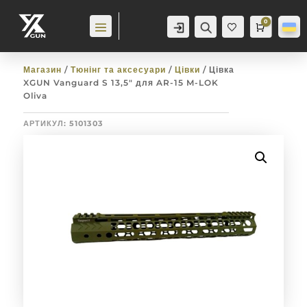
0
Аккаунт
Пошук
Cart
0,0
гр
Баж
анн
я
0
Магазин
/
Тюнінг та аксесуари
/
Цівки
/ Цівка
XGUN Vanguard S 13,5″ для AR-15 M-LOK
Oliva
АРТИКУЛ:
5101303