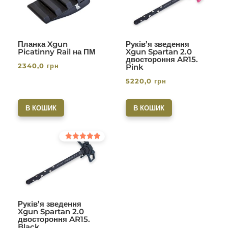
Планка Xgun
Руків’я зведення
Picatinny Rail на ПМ
Xgun Spartan 2.0
двостороння AR15.
2340,0
грн
Pink
5220,0
грн
В КОШИК
В КОШИК
Оцінено в
5.00
з 5
Руків’я зведення
Xgun Spartan 2.0
двостороння AR15.
Black