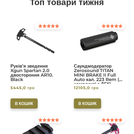
Топ товари тижня
Оцінено в
Оцінено в
5.00
5.00
з 5
з 5
Руків’я зведення
Саундмодератор
Xgun Spartan 2.0
Zerosound TITAN
двостороння AR10.
MINI BRAKE II Full
Black
Auto кал. 223 Rem (в
комплекті с ДГК)
5445,0
грн
12105,0
грн
різьба 1/2-28. Вlack
В КОШИК
В КОШИК
Оцінено в
Оцінено в
5.00
5.00
з 5
з 5