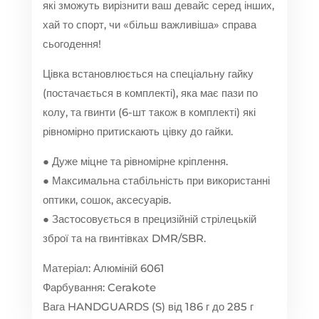
які зможуть вирізнити ваш девайс серед інших,
хай то спорт, чи «більш важливіша» справа
сьогодення!
Цівка встановлюється на спеціальну гайку
(постачається в комплекті), яка має пази по
колу, та гвинти (6-шт також в комплекті) які
рівномірно притискають цівку до гайки.
● Дуже міцне та рівномірне кріплення.
● Максимальна стабільність при використанні
оптики, сошок, аксесуарів.
● Застосовується в прецизійній стрілецькій
зброї та на гвинтівках DMR/SBR.
Матеріал: Алюміній 6061
Фарбування: Cerakote
Вага HANDGUARDS (S) від 186 г до 285 г