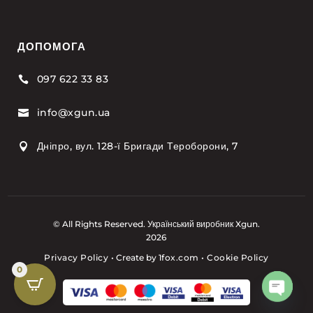
ДОПОМОГА
097 622 33 83

info@xgun.ua

Дніпро, вул. 128-ї Бригади Тероборони, 7

© All Rights Reserved. Український виробник Xgun.
2026
Privacy Policy
•
Create by
1fox.com
•
Cookie Policy
0
Open