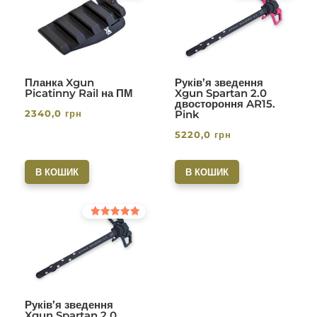
5.00
5.00
з 5
з 5
Планка Xgun
Руків’я зведення
Picatinny Rail на ПМ
Xgun Spartan 2.0
двостороння AR15.
2340,0
грн
Pink
5220,0
грн
В КОШИК
В КОШИК
Оцінено в
5.00
з 5
Руків’я зведення
Xgun Spartan 2.0