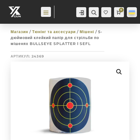
0
Аккаунт
Пошук
Cart
0,0
гр
Баж
анн
я
0
Магазин
/
Тюнінг та аксесуари
/
Мішені
/ 5-
дюймовий клейкий папір для стрільби по
мішенях BULLSEYE SPLATTER І SEFL
АРТИКУЛ:
24369