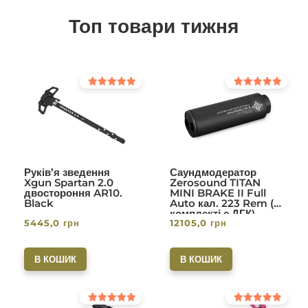
Топ товари тижня
Оцінено в
Оцінено в
5.00
5.00
з 5
з 5
Руків’я зведення
Саундмодератор
Xgun Spartan 2.0
Zerosound TITAN
двостороння AR10.
MINI BRAKE II Full
Black
Auto кал. 223 Rem (в
комплекті с ДГК)
5445,0
грн
12105,0
грн
різьба 1/2-28. Вlack
В КОШИК
В КОШИК
Оцінено в
Оцінено в