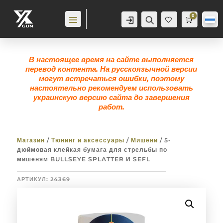
0
Аккаунт
Поиск
Корзина
0,0
гр
Же
лан
ие
0
В настоящее время на сайте выполняется
перевод контента. На русскоязычной версии
могут встречаться ошибки, поэтому
настоятельно рекомендуем использовать
украинскую версию сайта до завершения
работ.
Магазин
/
Тюнинг и аксессуары
/
Мишени
/ 5-
дюймовая клейкая бумага для стрельбы по
мишеням BULLSEYE SPLATTER И SEFL
АРТИКУЛ:
24369