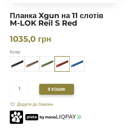
Планка Xgun на 11 слотів
M-LOK Reil S Red
1035,0
грн
Колір:
ПЛАНКА
XGUN
В КОШИК
НА
11
Додати до бажань
СЛОТІВ
M-
LOK
REIL
S