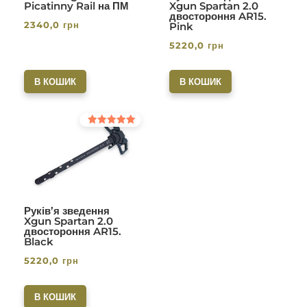
Picatinny Rail на ПМ
Xgun Spartan 2.0
двостороння AR15.
2340,0
грн
Pink
5220,0
грн
В КОШИК
В КОШИК
Оцінено в
5.00
з 5
Руків’я зведення
Xgun Spartan 2.0
двостороння AR15.
Black
5220,0
грн
В КОШИК