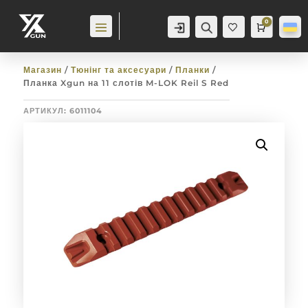
0
Аккаунт
Пошук
Cart
0,0
гр
Баж
анн
я
0
Магазин
/
Тюнінг та аксесуари
/
Планки
/
Планка Xgun на 11 слотів M-LOK Reil S Red
АРТИКУЛ:
6011104