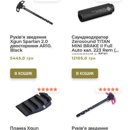
Оцінено в
Оцінено в
5.00
5.00
з 5
з 5
Руків’я зведення
Саундмодератор
Xgun Spartan 2.0
Zerosound TITAN
двостороння AR10.
MINI BRAKE II Full
Black
Auto кал. 223 Rem (в
комплекті с ДГК)
5445,0
грн
12105,0
грн
різьба 1/2-28. Вlack
В КОШИК
В КОШИК
Оцінено в
Оцінено в
5.00
5.00
з 5
з 5
Планка Xgun
Руків’я зведення