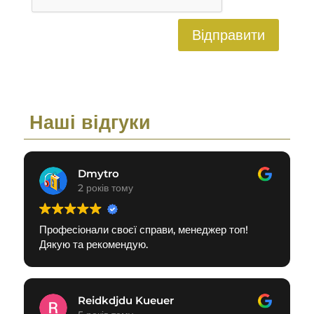
Відправити
Наші відгуки
Dmytro
2 років тому
Професіонали своєї справи, менеджер топ!
Дякую та рекомендую.
Reidkdjdu Kueuer