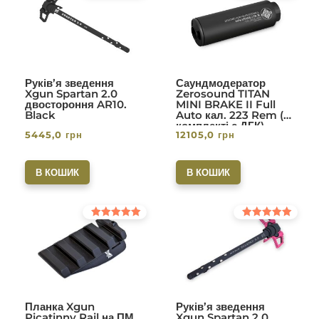
5.00
5.00
з 5
з 5
Руків’я зведення
Саундмодератор
Xgun Spartan 2.0
Zerosound TITAN
двостороння AR10.
MINI BRAKE II Full
Black
Auto кал. 223 Rem (в
комплекті с ДГК)
5445,0
грн
12105,0
грн
різьба 1/2-28. Вlack
В КОШИК
В КОШИК
Оцінено в
Оцінено в
5.00
5.00
з 5
з 5
Планка Xgun
Руків’я зведення
Picatinny Rail на ПМ
Xgun Spartan 2.0