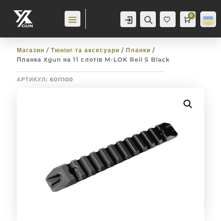
0
Аккаунт
Пошук
Cart
0,0
гр
Баж
анн
я
0
Магазин
/
Тюнінг та аксесуари
/
Планки
/
Планка Xgun на 11 слотів M-LOK Reil S Black
АРТИКУЛ:
6011100