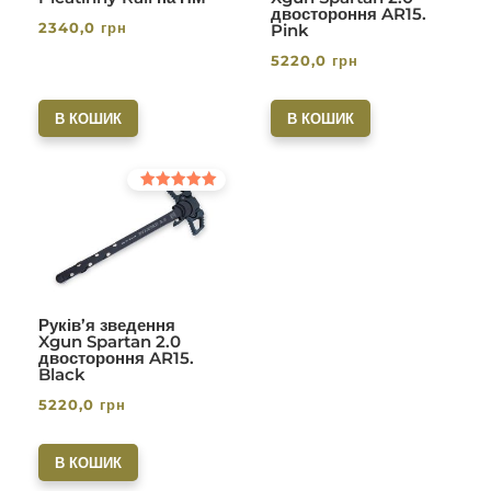
двостороння AR15.
2340,0
грн
Pink
5220,0
грн
В КОШИК
В КОШИК
Оцінено в
5.00
з 5
Руків’я зведення
Xgun Spartan 2.0
двостороння AR15.
Black
5220,0
грн
В КОШИК