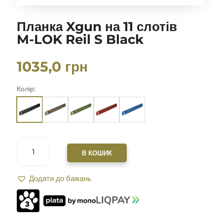
Планка Xgun на 11 слотів
M-LOK Reil S Black
1035,0
грн
Колір:
ПЛАНКА
XGUN
В КОШИК
НА
11
Додати до бажань
СЛОТІВ
M-
LOK
REIL
S