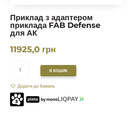
Приклад з адаптером
приклада FAB Defense
для АК
11925,0
грн
ПРИКЛАД
З
В КОШИК
АДАПТЕРОМ
ПРИКЛАДА
Додати до бажань
FAB
DEFENSE
ДЛЯ
АК
КІЛЬКІСТЬ