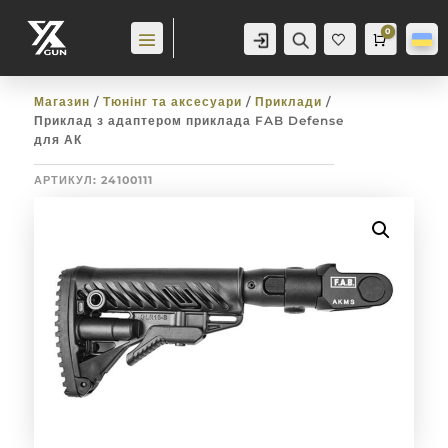
0
Аккаунт
Пошук
Cart
0,0
гр
Баж
анн
я
0
Магазин
/
Тюнінг та аксесуари
/
Приклади
/
Приклад з адаптером приклада FAB Defense
для АК
АРТИКУЛ:
24100111