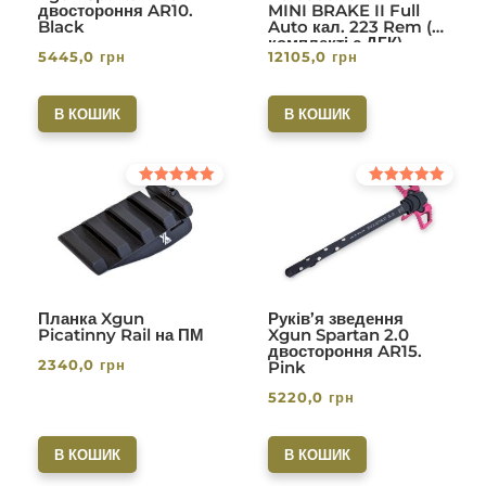
двостороння AR10.
MINI BRAKE II Full
Black
Auto кал. 223 Rem (в
комплекті с ДГК)
5445,0
грн
12105,0
грн
різьба 1/2-28. Вlack
В КОШИК
В КОШИК
Оцінено в
Оцінено в
5.00
5.00
з 5
з 5
Планка Xgun
Руків’я зведення
Picatinny Rail на ПМ
Xgun Spartan 2.0
двостороння AR15.
2340,0
грн
Pink
5220,0
грн
В КОШИК
В КОШИК