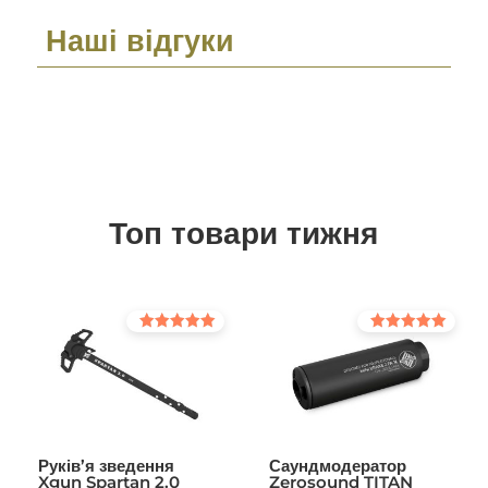
Наші відгуки
Топ товари тижня
Оцінено в
Оцінено в
5.00
5.00
з 5
з 5
Руків’я зведення
Саундмодератор
Xgun Spartan 2.0
Zerosound TITAN