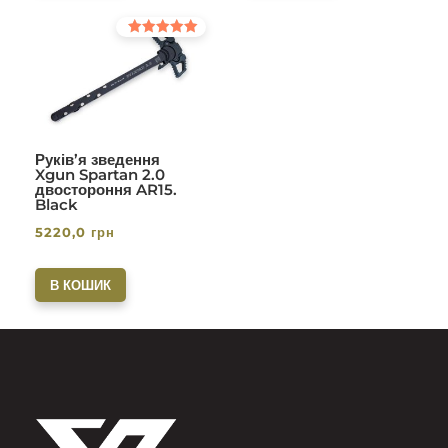
Оцінено в
5.00
з 5
Руків’я зведення
Xgun Spartan 2.0
двостороння AR15.
Black
5220,0
грн
В КОШИК