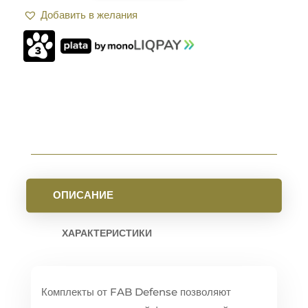
С
Добавить в желания
АДАПТЕРОМ
ПРИКЛАДА
FAB
DEFENSE
ДЛЯ
АК
ОПИСАНИЕ
ХАРАКТЕРИСТИКИ
Комплекты от FAB Defense позволяют