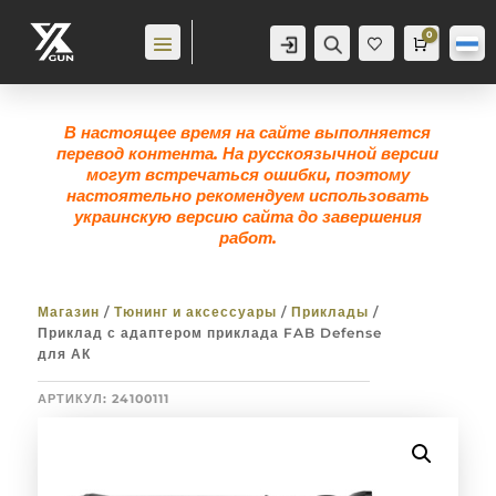
0
Аккаунт
Поиск
Корзина
0,0
гр
Же
лан
ие
0
В настоящее время на сайте выполняется
перевод контента. На русскоязычной версии
могут встречаться ошибки, поэтому
настоятельно рекомендуем использовать
украинскую версию сайта до завершения
работ.
Магазин
/
Тюнинг и аксессуары
/
Приклады
/
Приклад с адаптером приклада FAB Defense
для АК
АРТИКУЛ:
24100111