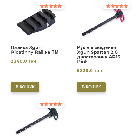
Оцінено в
Оцінено в
5.00
5.00
з 5
з 5
Планка Xgun
Руків’я зведення
Picatinny Rail на ПМ
Xgun Spartan 2.0
двостороння AR15.
2340,0
грн
Pink
5220,0
грн
В КОШИК
В КОШИК
Оцінено в
5.00
з 5