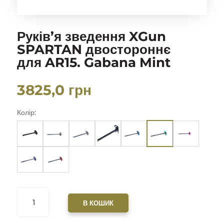
Руків’я зведення XGun
SPARTAN двостороннє
для AR15. Gabana Mint
3825,0
грн
Колір:
РУКІВ’Я
ЗВЕДЕННЯ
В КОШИК
XGUN
SPARTAN