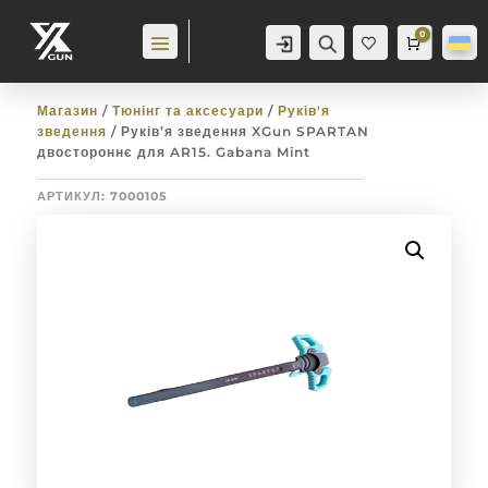
0
Аккаунт
Пошук
Cart
0,0
гр
Баж
анн
я
0
Магазин
/
Тюнінг та аксесуари
/
Руків'я
зведення
/ Руків’я зведення XGun SPARTAN
двостороннє для AR15. Gabana Mint
АРТИКУЛ:
7000105