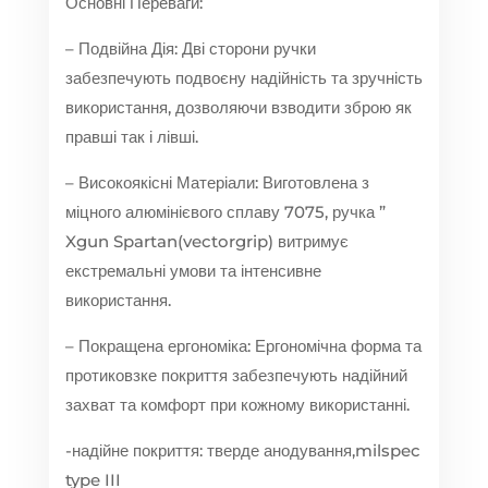
Основні Переваги:
– Подвійна Дія: Дві сторони ручки
забезпечують подвоєну надійність та зручність
використання, дозволяючи взводити зброю як
правші так і лівші.
– Високоякісні Матеріали: Виготовлена з
міцного алюмінієвого сплаву 7075, ручка ”
Xgun Spartan(vectorgrip) витримує
екстремальні умови та інтенсивне
використання.
– Покращена ергономіка: Ергономічна форма та
протиковзке покриття забезпечують надійний
захват та комфорт при кожному використанні.
-надійне покриття: тверде анодування,milspec
type III