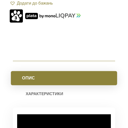
Додати до бажань
ДВОСТОРОННЄ
ДЛЯ
AR15.
GABANA
MINT
КІЛЬКІСТЬ
ОПИС
ХАРАКТЕРИСТИКИ