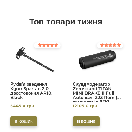
Топ товари тижня
Оцінено в
Оцінено в
5.00
5.00
з 5
з 5
Руків’я зведення
Саундмодератор
Xgun Spartan 2.0
Zerosound TITAN
двостороння AR10.
MINI BRAKE II Full
Black
Auto кал. 223 Rem (в
комплекті с ДГК)
5445,0
грн
12105,0
грн
різьба 1/2-28. Вlack
В КОШИК
В КОШИК