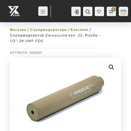
0
Аккаунт
Пошук
Cart
0,0
гр
Баж
анн
я
0
Магазин
/
Саундмодератори
/
Класичні
/
Саундмодератор Zerosound кал .22. Різьба –
1/2″-28 UNF FDE
АРТИКУЛ:
1010211