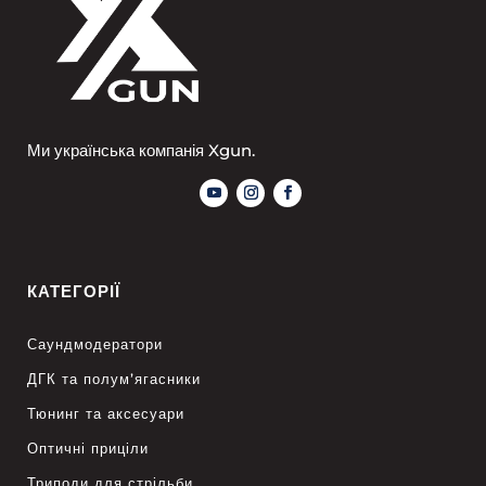
Ми українська компанія Xgun.
КАТЕГОРІЇ
Саундмодератори
ДГК та полум’ягасники
Тюнинг та аксесуари
Оптичні приціли
Триподи для стрільби