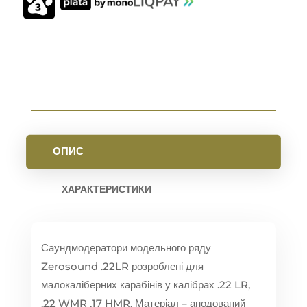
UNF
FDE
КІЛЬКІСТЬ
ОПИС
ХАРАКТЕРИСТИКИ
Саундмодератори модельного ряду
Zerosound .22LR розроблені для
малокаліберних карабінів у калібрах .22 LR,
.22 WMR .17 HMR. Матеріал – анодований