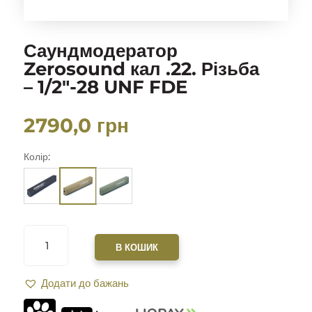
Саундмодератор
Zerosound кал .22. Різьба
– 1/2″-28 UNF FDE
2790,0
грн
Колір:
САУНДМОДЕРАТОР
ZEROSOUND
В КОШИК
КАЛ
.22.
Додати до бажань
РІЗЬБА
-
1/2"-28