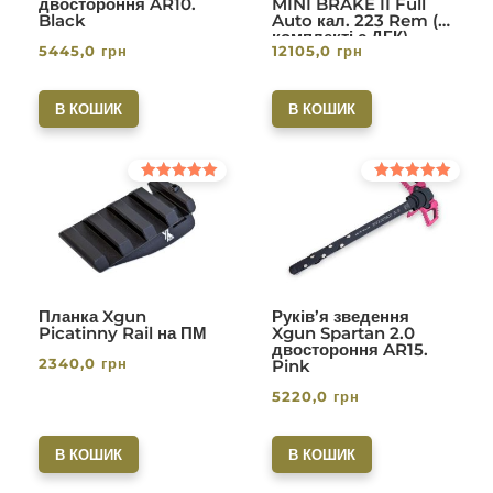
двостороння AR10.
MINI BRAKE II Full
Black
Auto кал. 223 Rem (в
комплекті с ДГК)
5445,0
грн
12105,0
грн
різьба 1/2-28. Вlack
В КОШИК
В КОШИК
Оцінено в
Оцінено в
5.00
5.00
з 5
з 5
Планка Xgun
Руків’я зведення
Picatinny Rail на ПМ
Xgun Spartan 2.0
двостороння AR15.
2340,0
грн
Pink
5220,0
грн
В КОШИК
В КОШИК