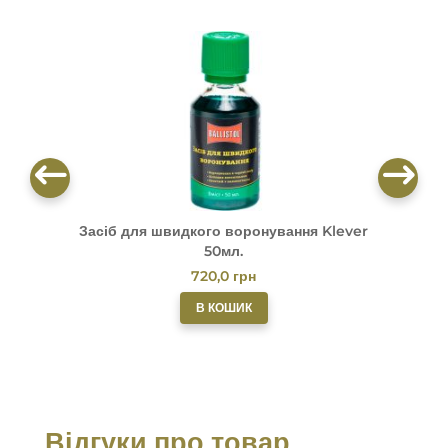
Засіб для швидкого воронування Klever
М
50мл.
720,0
грн
В КОШИК
Відгуки про товар