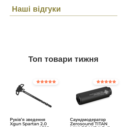
Наші відгуки
Топ товари тижня
Оцінено в
Оцінено в
5.00
5.00
з 5
з 5
Руків’я зведення
Саундмодератор
Xgun Spartan 2.0
Zerosound TITAN