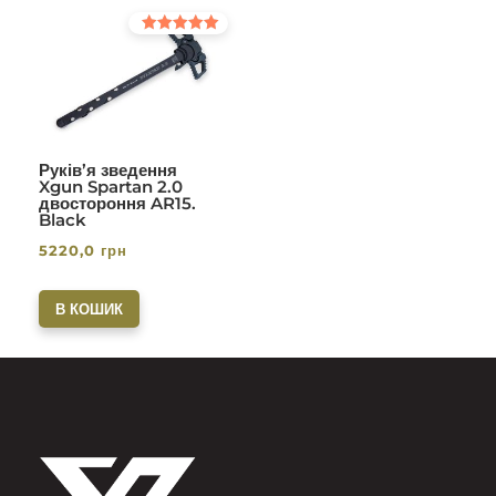
Оцінено в
5.00
з 5
Руків’я зведення
Xgun Spartan 2.0
двостороння AR15.
Black
5220,0
грн
В КОШИК