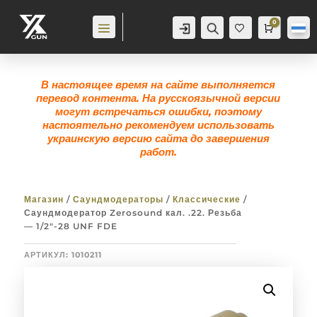
0
Аккаунт
Поиск
Корзина
0,0
гр
Же
лан
ие
0
В настоящее время на сайте выполняется
перевод контента. На русскоязычной версии
могут встречаться ошибки, поэтому
настоятельно рекомендуем использовать
украинскую версию сайта до завершения
работ.
Магазин
/
Саундмодераторы
/
Классические
/
Саундмодератор Zerosound кал. .22. Резьба
— 1/2″-28 UNF FDE
АРТИКУЛ:
1010211