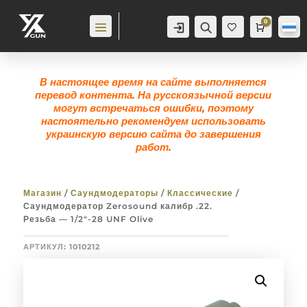
0
Аккаунт
Поиск
Корзина
0,0
гр
Же
лан
ие
0
В настоящее время на сайте выполняется
перевод контента. На русскоязычной версии
могут встречаться ошибки, поэтому
настоятельно рекомендуем использовать
украинскую версию сайта до завершения
работ.
Магазин
/
Саундмодераторы
/
Классические
/
Саундмодератор Zerosound калибр .22.
Резьба — 1/2″-28 UNF Olive
АРТИКУЛ:
1010212