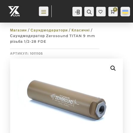
0
Аккаунт
Пошук
Cart
0,0
гр
Баж
анн
я
0
Магазин
/
Саундмодератори
/
Класичні
/
Саундмодератор Zerosound TITAN 9 mm
різьба 1/2-28 FDE
АРТИКУЛ:
1011105