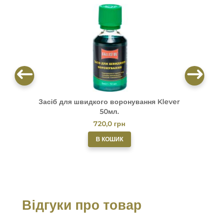
Засіб для швидкого воронування Klever
М
50мл.
720,0
грн
В КОШИК
Відгуки про товар