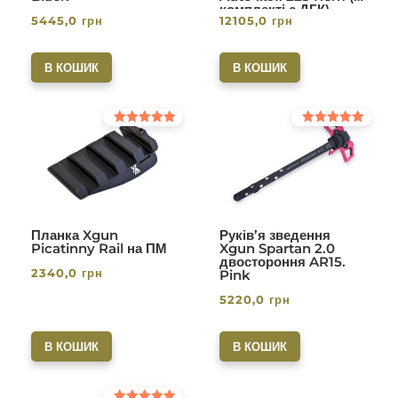
комплекті с ДГК)
5445,0
грн
12105,0
грн
різьба 1/2-28. Вlack
В КОШИК
В КОШИК
Оцінено в
Оцінено в
5.00
5.00
з 5
з 5
Планка Xgun
Руків’я зведення
Picatinny Rail на ПМ
Xgun Spartan 2.0
двостороння AR15.
2340,0
грн
Pink
5220,0
грн
В КОШИК
В КОШИК