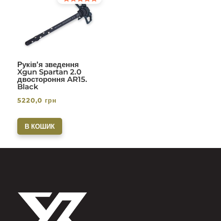
Оцінено в
5.00
з 5
Руків’я зведення
Xgun Spartan 2.0
двостороння AR15.
Black
5220,0
грн
В КОШИК