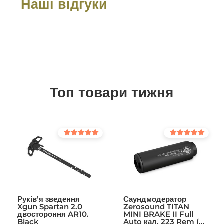
Наші відгуки
Топ товари тижня
Оцінено в
Оцінено в
5.00
5.00
з 5
з 5
Руків’я зведення
Саундмодератор
Xgun Spartan 2.0
Zerosound TITAN
двостороння AR10.
MINI BRAKE II Full
Black
Auto кал. 223 Rem (в