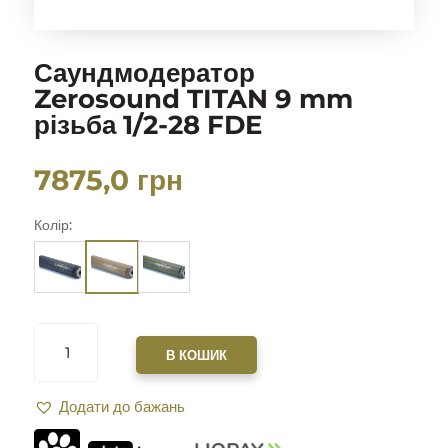
Саундмодератор
Zerosound TITAN 9 mm
різьба 1/2-28 FDE
7875,0
грн
Колір:
САУНДМОДЕРАТОР
ZEROSOUND
В КОШИК
TITAN
9
Додати до бажань
MM
РІЗЬБА
1/2-