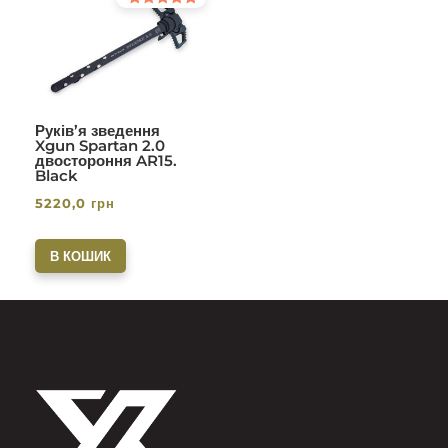
Оцінено в
5.00
з 5
Руків’я зведення
Xgun Spartan 2.0
двостороння AR15.
Black
5220,0
грн
В КОШИК