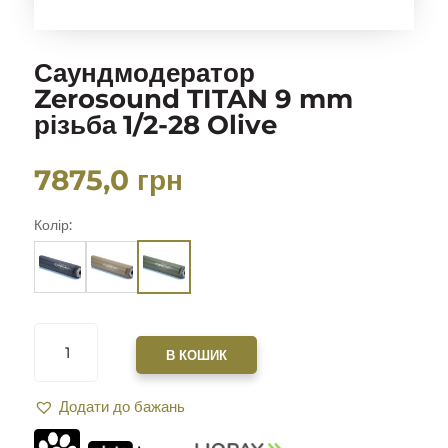
Саундмодератор
Zerosound TITAN 9 mm
різьба 1/2-28 Olive
7875,0
грн
Колір:
САУНДМОДЕРАТОР
ZEROSOUND
В КОШИК
TITAN
9
Додати до бажань
MM
РІЗЬБА
1/2-