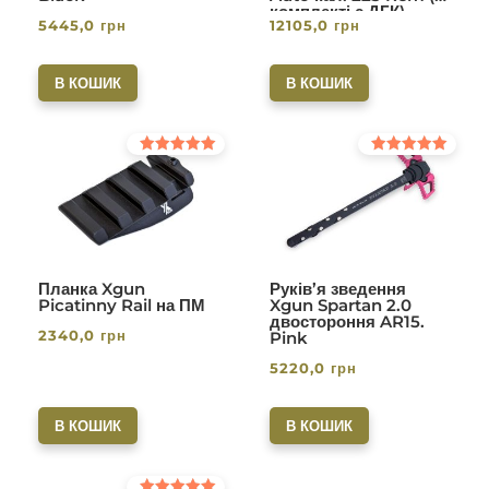
комплекті с ДГК)
5445,0
грн
12105,0
грн
різьба 1/2-28. Вlack
В КОШИК
В КОШИК
Оцінено в
Оцінено в
5.00
5.00
з 5
з 5
Планка Xgun
Руків’я зведення
Picatinny Rail на ПМ
Xgun Spartan 2.0
двостороння AR15.
2340,0
грн
Pink
5220,0
грн
В КОШИК
В КОШИК