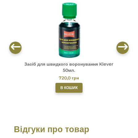
Засіб для швидкого воронування Klever
М
50мл.
720,0
грн
В КОШИК
Відгуки про товар