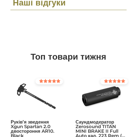
Наші відгуки
Топ товари тижня
Оцінено в
Оцінено в
5.00
5.00
з 5
з 5
Руків’я зведення
Саундмодератор
Xgun Spartan 2.0
Zerosound TITAN
двостороння AR10.
MINI BRAKE II Full
Black
Auto кал. 223 Rem (в