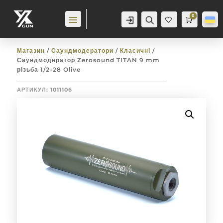
0
Аккаунт
Пошук
Cart
0,0
гр
Баж
анн
я
0
Магазин
/
Саундмодератори
/
Класичні
/
Саундмодератор Zerosound TITAN 9 mm
різьба 1/2-28 Olive
АРТИКУЛ:
1011106