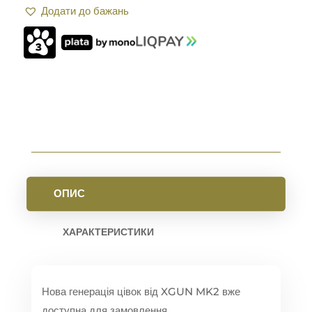
Додати до бажань
12"
ДЛЯ
AR-
15
M-
LOK
ВLACK
КІЛЬКІСТЬ
ОПИС
ХАРАКТЕРИСТИКИ
Нова генерація цівок від XGUN MK2 вже
доступна для замовлення.