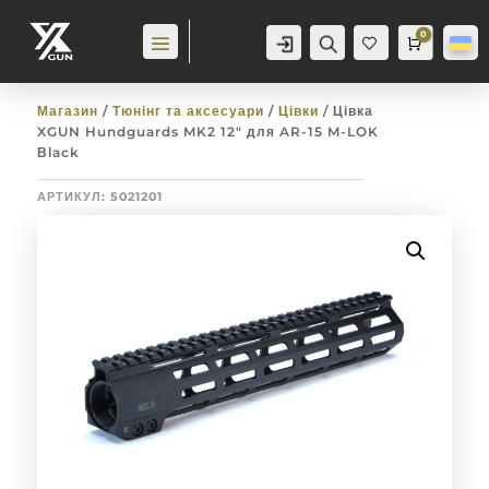
0
Аккаунт
Пошук
Cart
0,0
гр
Баж
анн
я
0
Магазин
/
Тюнінг та аксесуари
/
Цівки
/ Цівка
XGUN Hundguards MK2 12″ для AR-15 M-LOK
Вlack
АРТИКУЛ:
5021201