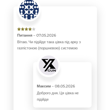
Оцінено
Питання
–
07.05.2026
в
4
з 5
Вітаю. Чи підійде така цівка під арку з
газпістоною (поршневою) системою
Максим
–
08.05.2026
Доброго дня. Ця цівка не
підійде