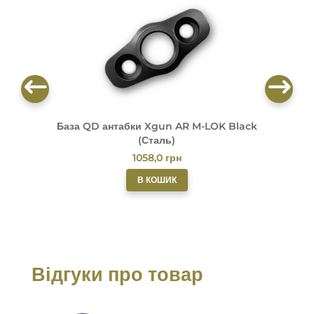
База QD антабки Xgun AR M-LOK Black
Б
(Сталь)
1058,0
грн
В КОШИК
Відгуки про товар