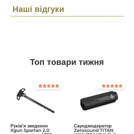
Наші відгуки
Топ товари тижня
Оцінено в
Оцінено в
5.00
5.00
з 5
з 5
Руків’я зведення
Саундмодератор
Xgun Spartan 2.0
Zerosound TITAN