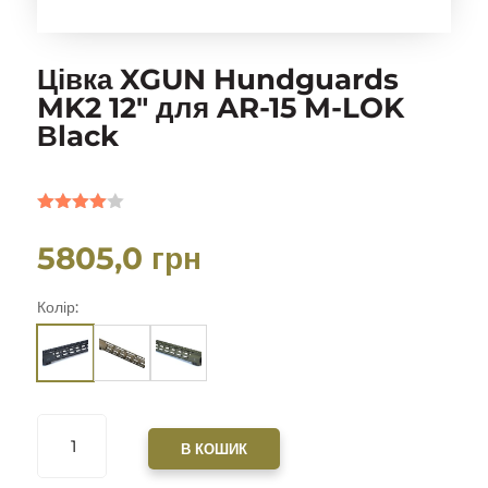
Цівка XGUN Hundguards
MK2 12″ для AR-15 M-LOK
Вlack
Рейтинг
4.00
з 5
5805,0
грн
на
основі
опитуван
Колір:
ня
покупця
ЦІВКА
XGUN
В КОШИК
HUNDGUARDS
MK2