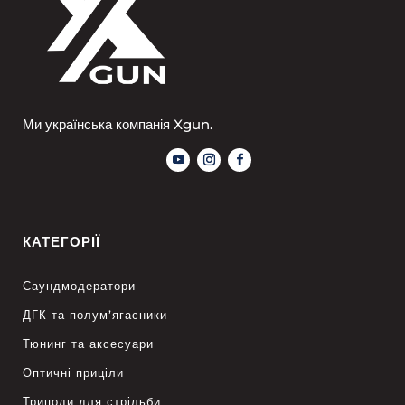
Ми українська компанія Xgun.
КАТЕГОРІЇ
Саундмодератори
ДГК та полум’ягасники
Тюнинг та аксесуари
Оптичні приціли
Триподи для стрільби