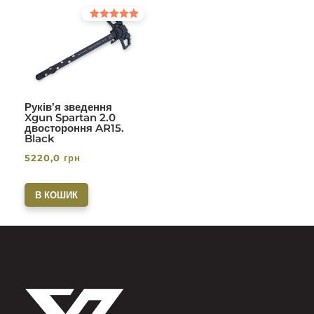
Оцінено в
5.00
з 5
Руків’я зведення
Xgun Spartan 2.0
двостороння AR15.
Black
5220,0
грн
В КОШИК