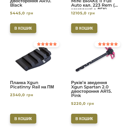
двостороння AR10.
MINI BRAKE II Full
Black
Auto кал. 223 Rem (в
комплекті с ДГК)
5445,0
грн
12105,0
грн
різьба 1/2-28. Вlack
В КОШИК
В КОШИК
Оцінено в
Оцінено в
5.00
5.00
з 5
з 5
Планка Xgun
Руків’я зведення
Picatinny Rail на ПМ
Xgun Spartan 2.0
двостороння AR15.
2340,0
грн
Pink
5220,0
грн
В КОШИК
В КОШИК