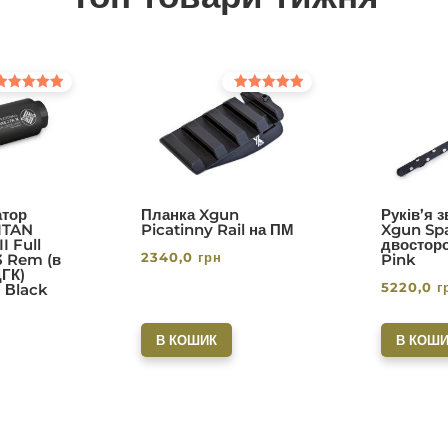
інено в
Оцінено в
0
5.00
з 5
тор
Планка Xgun
Руків’я 
ITAN
Picatinny Rail на ПМ
Xgun Spa
I Full
двосторо
2340,0
грн
3 Rem (в
Pink
ДГК)
5220,0
г
. Вlack
В КОШИК
В КОШИ