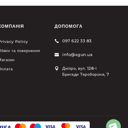
КОМПАНІЯ
ДОПОМОГА
097 622 33 83

Privacy Policy
Обмін та повернення
info@xgun.ua

Магазин
Дніпро, вул. 128-ї

Оплата
Бригади Тероборони, 7