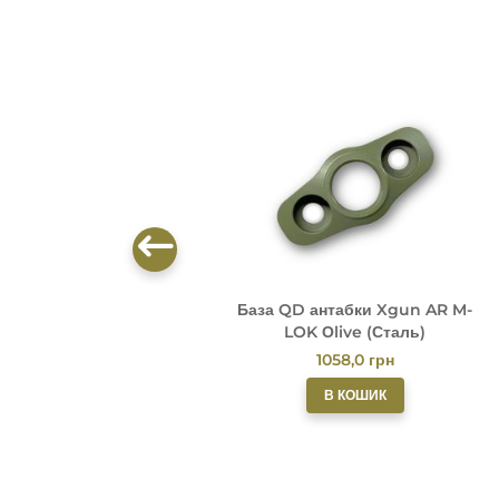
База QD антабки Xgun AR M-
LOK Оlive (Сталь)
1058,0
грн
В КОШИК