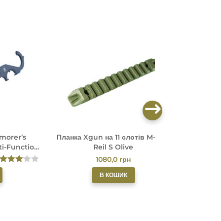
morer’s
Планка Xgun на 11 слотів M-LOK
Планка 
ti-Function
Reil S Olive
UN
1080,0
грн
Оцінен
В КОШИК
о в
3.00
з
5