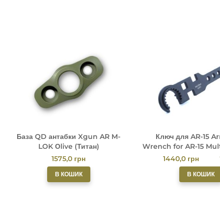
База QD антабки Xgun AR M-
Ключ для AR-15 Ar
LOK Оlive (Титан)
Wrench for AR-15 Mul
Tool by XG
1575,0
грн
1440,0
грн
В КОШИК
В КОШИК