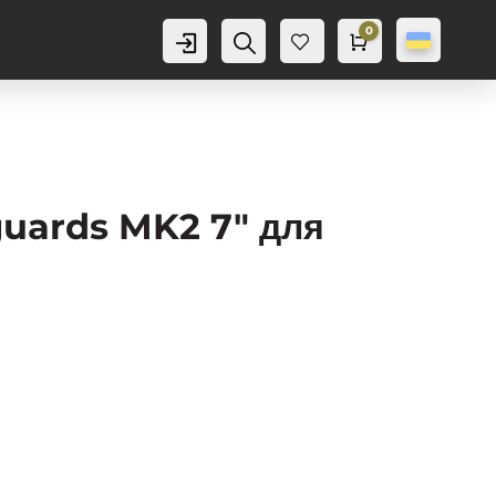
0
Аккаунт
Пошук
Cart
0,0
грн
Баж
анн
я
0
uards MK2 7″ для