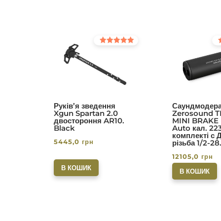
Оцінено в
Оц
5.00
5.0
з 5
з 5
Руків’я зведення
Саундмодера
Xgun Spartan 2.0
Zerosound T
двостороння AR10.
MINI BRAKE I
Black
Auto кал. 22
комплекті с 
5445,0
грн
різьба 1/2-28
12105,0
грн
В КОШИК
В КОШИК