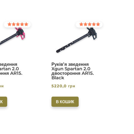
Оцінено в
Оцінено в
5.00
5.00
з 5
з 5
зведення
Руків’я зведення
rtan 2.0
Xgun Spartan 2.0
ння AR15.
двостороння AR15.
Black
рн
5220,0
грн
К
В КОШИК