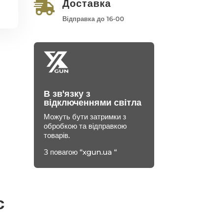
Доставка

Відправка до 16-00
В зв'язку з
відключеннями світла
Можуть бути затримки з
обробкою та відправкою
товарів.
З повагою “xgun.ua “
с