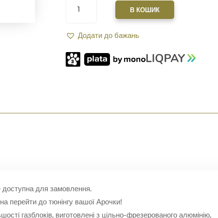
XGUN
В КОШИК
HUNDGUARDS
MK2
Додати до бажань
7"
ДЛЯ
AR-
15
M-
LOK
OLIVE
КІЛЬКІСТЬ
 доступна для замовлення.
жна перейти до тюнінгу вашої Арочки!
шості газблоків, виготовлені з цільно-фрезерованого алюмінію,