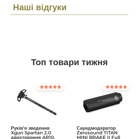
Наші відгуки
Топ товари тижня
Оцінено в
Оцінено в
5.00
5.00
з 5
з 5
Руків’я зведення
Саундмодератор
Xgun Spartan 2.0
Zerosound TITAN
двостороння AR10.
MINI BRAKE II Full