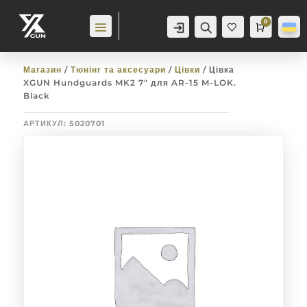
0
Аккаунт
Пошук
Cart
0,0
гр
Баж
анн
я
0
Магазин
/
Тюнінг та аксесуари
/
Цівки
/ Цівка
XGUN Hundguards MK2 7″ для AR-15 M-LOK.
Black
АРТИКУЛ:
5020701