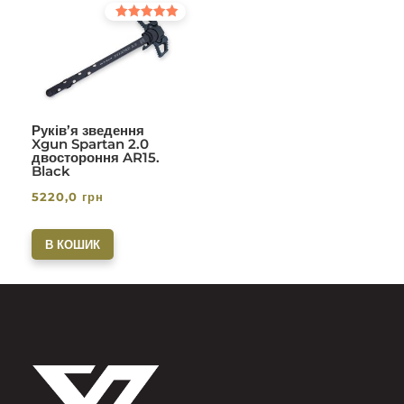
Оцінено в
5.00
з 5
Руків’я зведення
Xgun Spartan 2.0
двостороння AR15.
Black
5220,0
грн
В КОШИК