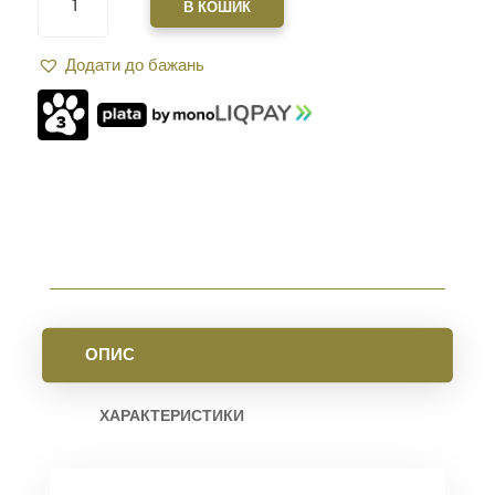
XGUN
В КОШИК
HUNDGUARDS
MK2
Додати до бажань
7"
ДЛЯ
AR-
15
M-
LOK.
BLACK
КІЛЬКІСТЬ
ОПИС
ХАРАКТЕРИСТИКИ