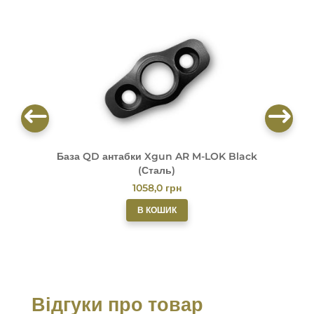
База QD антабки Xgun AR M-LOK Black
Б
(Сталь)
1058,0
грн
В КОШИК
Відгуки про товар