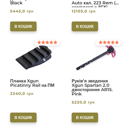
Black
Auto кал. 223 Rem (в
комплекті с ДГК)
5445,0
грн
12105,0
грн
різьба 1/2-28. Вlack
В КОШИК
В КОШИК
Оцінено в
Оцінено в
5.00
5.00
з 5
з 5
Планка Xgun
Руків’я зведення
Picatinny Rail на ПМ
Xgun Spartan 2.0
двостороння AR15.
2340,0
грн
Pink
5220,0
грн
В КОШИК
В КОШИК