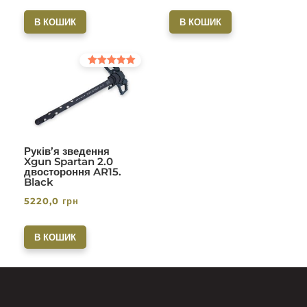
В КОШИК
В КОШИК
Оцінено в
5.00
з 5
Руків’я зведення
Xgun Spartan 2.0
двостороння AR15.
Black
5220,0
грн
В КОШИК