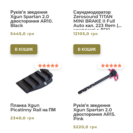
Руків’я зведення
Саундмодератор
Xgun Spartan 2.0
Zerosound TITAN
двостороння AR10.
MINI BRAKE II Full
Black
Auto кал. 223 Rem (в
комплекті с ДГК)
5445,0
грн
12105,0
грн
різьба 1/2-28. Вlack
В КОШИК
В КОШИК
Оцінено в
Оцінено в
5.00
5.00
з 5
з 5
Планка Xgun
Руків’я зведення
Picatinny Rail на ПМ
Xgun Spartan 2.0
двостороння AR15.
2340,0
грн
Pink
5220,0
грн