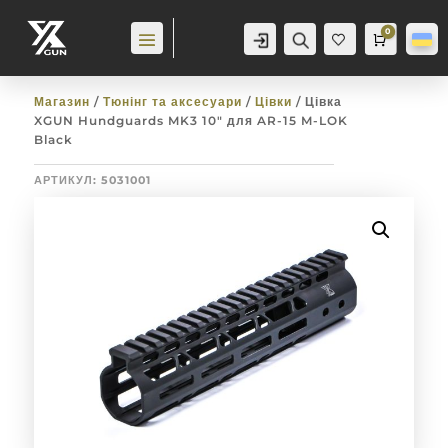
0
Аккаунт
Пошук
Cart
0,0
гр
Баж
анн
я
0
Магазин
/
Тюнінг та аксесуари
/
Цівки
/ Цівка
XGUN Hundguards MK3 10″ для AR-15 M-LOK
Black
АРТИКУЛ:
5031001