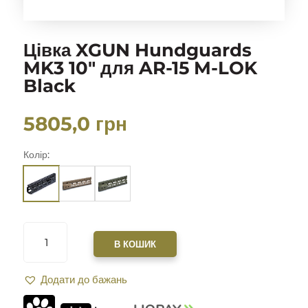
Цівка XGUN Hundguards
MK3 10″ для AR-15 M-LOK
Black
5805,0
грн
Колір:
ЦІВКА
XGUN
В КОШИК
HUNDGUARDS
MK3
Додати до бажань
10"
ДЛЯ
AR-