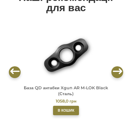
для вас
База QD антабки Xgun AR M-LOK Black
Б
(Сталь)
1058,0
грн
В КОШИК