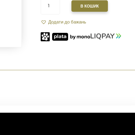
XGUN
В КОШИК
HUNDGUARDS
MK3
Додати до бажань
7"
ДЛЯ
AR-
15
M-
LOK
FDE
КІЛЬКІСТЬ