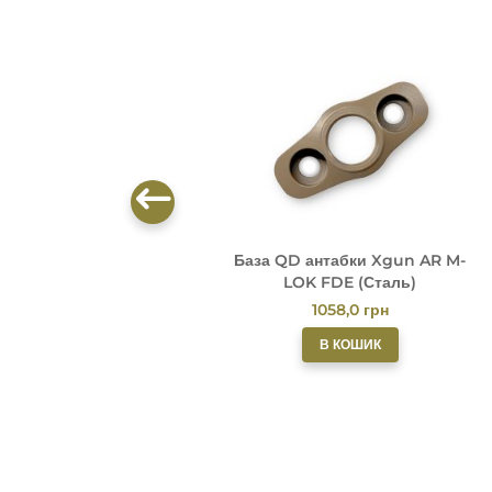
База QD антабки Xgun AR M-
LOK FDE (Сталь)
1058,0
грн
В КОШИК