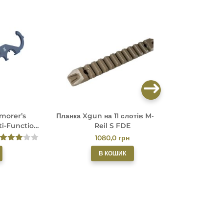
morer’s
Планка Xgun на 11 слотів M-LOK
Планка 
ti-Function
Reil S FDE
UN
1080,0
грн
Оцінен
В КОШИК
о в
3.00
з
5