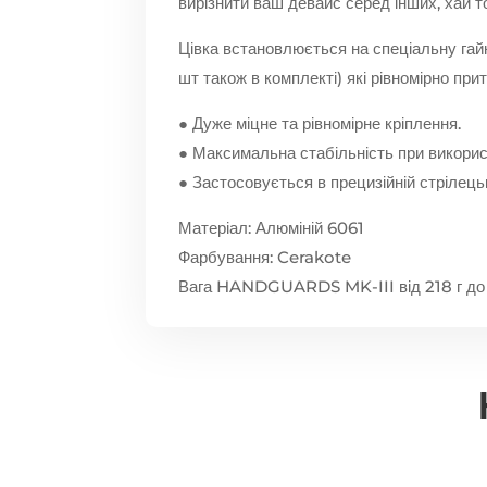
вирізнити ваш девайс серед інших, хай т
Цівка встановлюється на спеціальну гайку
шт також в комплекті) які рівномірно при
● Дуже міцне та рівномірне кріплення.
● Максимальна стабільність при використ
● Застосовується в прецизійній стрілець
Матеріал: Алюміній 6061
Фарбування: Cerakote
Вага HANDGUARDS MK-III від 218 г до