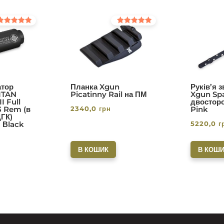
інено в
Оцінено в
0
5.00
з 5
тор
Планка Xgun
Руків’я 
ITAN
Picatinny Rail на ПМ
Xgun Spa
I Full
двосторо
2340,0
грн
3 Rem (в
Pink
ДГК)
5220,0
г
. Вlack
В КОШИК
В КОШИ