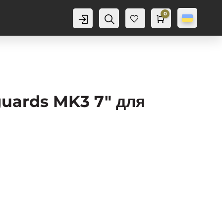
0
Аккаунт
Пошук
Cart
0,0
грн
Баж
анн
я
0
uards MK3 7″ для