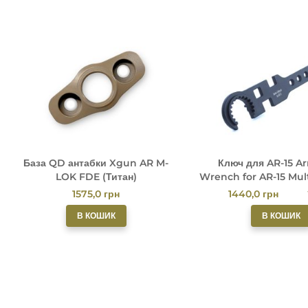
База QD антабки Xgun AR M-
Ключ для AR-15 Ar
LOK FDE (Титан)
Wrench for AR-15 Mul
Tool by XG
1575,0
грн
1440,0
грн
В КОШИК
В КОШИК