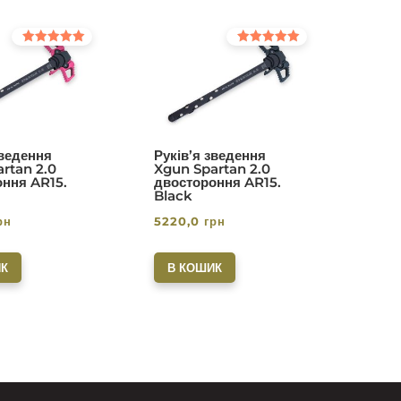
Оцінено в
Оцінено в
5.00
5.00
з 5
з 5
зведення
Руків’я зведення
rtan 2.0
Xgun Spartan 2.0
ння AR15.
двостороння AR15.
Black
рн
5220,0
грн
К
В КОШИК