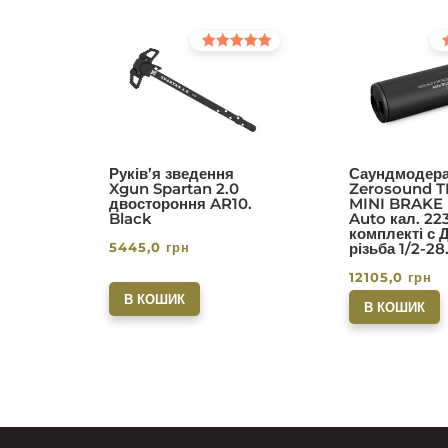
Оцінено в
Оц
5.00
5.0
з 5
з 5
Руків’я зведення
Саундмодера
Xgun Spartan 2.0
Zerosound T
двостороння AR10.
MINI BRAKE I
Black
Auto кал. 22
комплекті с 
5445,0
грн
різьба 1/2-28
12105,0
грн
В КОШИК
В КОШИК