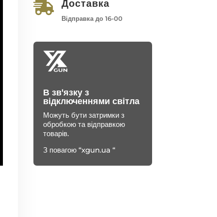
Доставка

Відправка до 16-00
В зв'язку з
відключеннями світла
Можуть бути затримки з
обробкою та відправкою
товарів.
З повагою “xgun.ua “