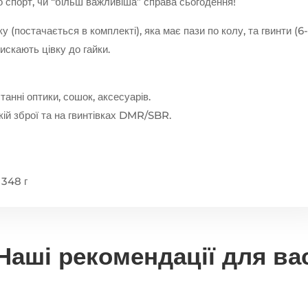
о спорт, чи “більш важливіша” справа сьогодення!
 (постачається в комплекті), яка має пази по колу, та гвинти (6
тискають цівку до гайки.
анні оптики, сошок, аксесуарів.
кій зброї та на гвинтівках DMR/SBR.
 348 г
Наші рекомендації для ва