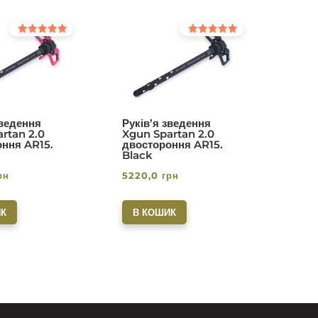
Оцінено в
Оцінено в
5.00
5.00
з 5
з 5
зведення
Руків’я зведення
rtan 2.0
Xgun Spartan 2.0
ння AR15.
двостороння AR15.
Black
рн
5220,0
грн
К
В КОШИК