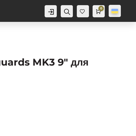
0
Аккаунт
Пошук
Cart
0,0
грн
Баж
анн
я
0
uards MK3 9″ для