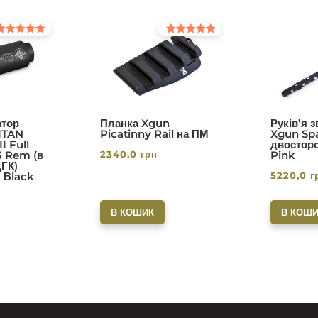
інено в
Оцінено в
0
5.00
з 5
тор
Планка Xgun
Руків’я 
ITAN
Picatinny Rail на ПМ
Xgun Spa
I Full
двосторо
2340,0
грн
3 Rem (в
Pink
ДГК)
5220,0
г
. Вlack
В КОШИК
В КОШИ