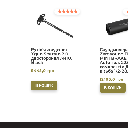
Оцінено в
Оц
5.00
5.0
з 5
з 5
Руків’я зведення
Саундмодера
Xgun Spartan 2.0
Zerosound T
двостороння AR10.
MINI BRAKE I
Black
Auto кал. 22
комплекті с 
5445,0
грн
різьба 1/2-28
12105,0
грн
В КОШИК
В КОШИК