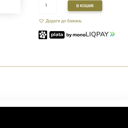
XGUN
В КОШИК
HUNDGUARDS
MK3
Додати до бажань
9"
ДЛЯ
AR-
15
M-
LOK
FDE
КІЛЬКІСТЬ