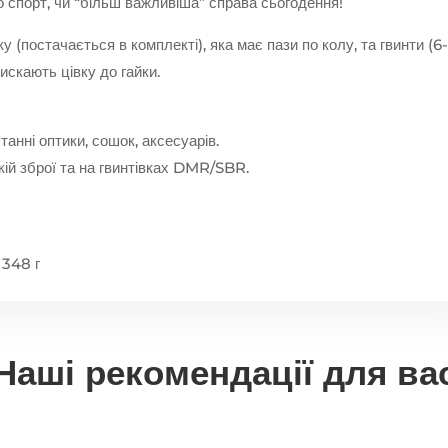
о спорт, чи “більш важливіша” справа сьогодення!
 (постачається в комплекті), яка має пази по колу, та гвинти (6
тискають цівку до гайки.
анні оптики, сошок, аксесуарів.
кій зброї та на гвинтівках DMR/SBR.
 348 г
Наші рекомендації для ва