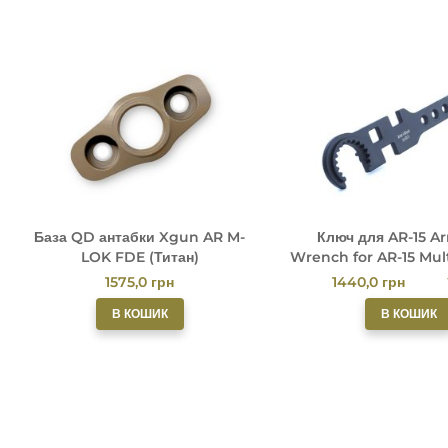
База QD антабки Xgun AR M-
Ключ для AR-15 Ar
LOK FDE (Титан)
Wrench for AR-15 Mul
Tool by XG
1575,0
грн
1440,0
грн
В КОШИК
В КОШИК