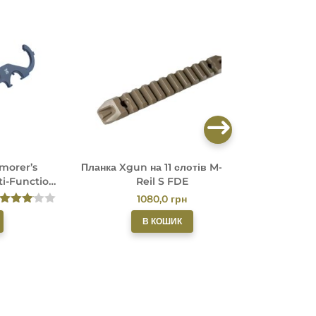
morer’s
Планка Xgun на 11 слотів M-LOK
Планка 
ti-Function
Reil S FDE
UN
1080,0
грн
Оцінен
В КОШИК
о в
3.00
з
5