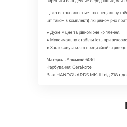
вирізнити ваш девайс серед інших, хай т
Цівка встановлюється на спеціальну гайку
шт також в комплекті) які рівномірно при
● Дуже міцне та рівномірне кріплення.
● Максимальна стабільність при використ
● Застосовується в прецизійній стрілець
Матеріал: Алюміній 6061
Фарбування: Cerakote
Вага HANDGUARDS MK-III від 218 г до