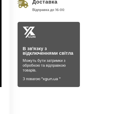
Доставка

Відправка до 16-00
В зв'язку з
відключеннями світла
Можуть бути затримки з
обробкою та відправкою
товарів.
З повагою “xgun.ua “