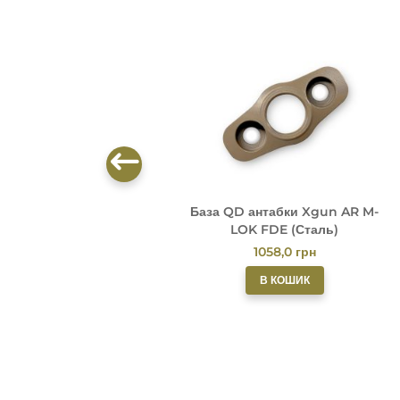
База QD антабки Xgun AR M-
LOK FDE (Сталь)
1058,0
грн
В КОШИК