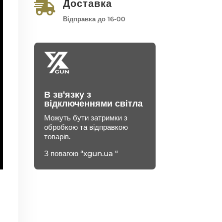
Доставка

Відправка до 16-00
В зв'язку з
відключеннями світла
Можуть бути затримки з
обробкою та відправкою
товарів.
З повагою “xgun.ua “