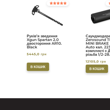
Оцінено в
Оц
5.00
5.0
з 5
з 5
Руків’я зведення
Саундмодера
Xgun Spartan 2.0
Zerosound T
двостороння AR10.
MINI BRAKE I
Black
Auto кал. 22
комплекті с 
5445,0
грн
різьба 1/2-28
12105,0
грн
В КОШИК
В КОШИК