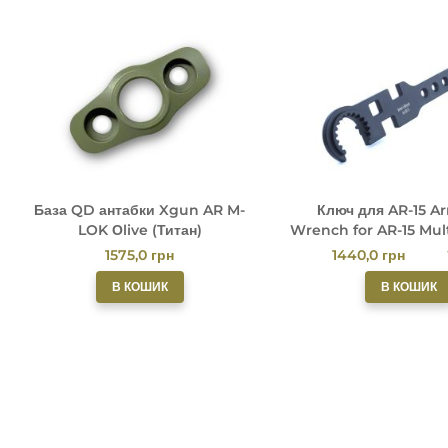
База QD антабки Xgun AR M-
Ключ для AR-15 Ar
LOK Оlive (Титан)
Wrench for AR-15 Mul
Tool by XG
1575,0
грн
1440,0
грн
В КОШИК
В КОШИК