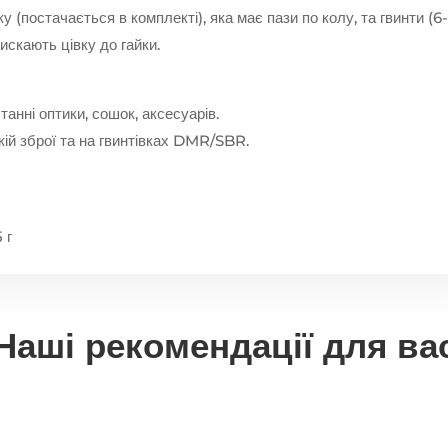
 (постачається в комплекті), яка має пази по колу, та гвинти (6
тискають цівку до гайки.
анні оптики, сошок, аксесуарів.
кій зброї та на гвинтівках DMR/SBR.
 г
Наші рекомендації для ва