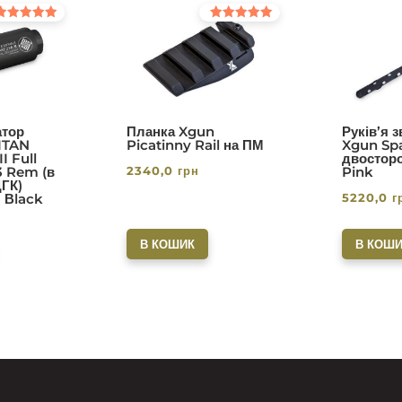
інено в
Оцінено в
0
5.00
з 5
тор
Планка Xgun
Руків’я 
ITAN
Picatinny Rail на ПМ
Xgun Spa
I Full
двосторо
2340,0
грн
3 Rem (в
Pink
ДГК)
5220,0
г
. Вlack
В КОШИК
В КОШИ