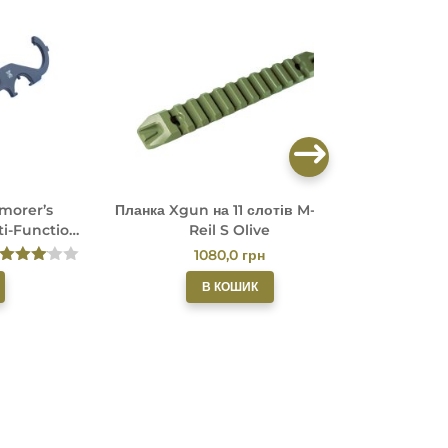
morer’s
Планка Xgun на 11 слотів M-LOK
Планка 
ti-Function
Reil S Olive
UN
1080,0
грн
Оцінен
В КОШИК
о в
3.00
з
5