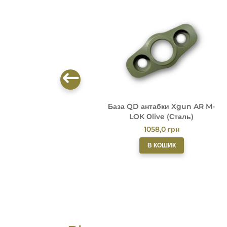
База QD антабки Xgun AR M-
LOK Оlive (Сталь)
1058,0
грн
В КОШИК