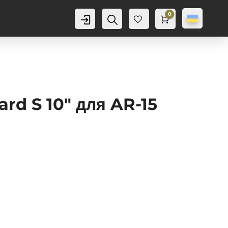
0
Аккаунт
Пошук
Cart
0,0
грн
Баж
анн
я
0
rd S 10″ для AR-15