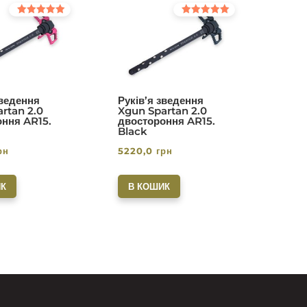
Оцінено в
Оцінено в
5.00
5.00
з 5
з 5
зведення
Руків’я зведення
rtan 2.0
Xgun Spartan 2.0
ння AR15.
двостороння AR15.
Black
рн
5220,0
грн
К
В КОШИК