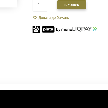
XGUN
В КОШИК
VANGUARD
S
Додати до бажань
10"
ДЛЯ
AR-
15
M-
LOK
OLIVA
КІЛЬКІСТЬ