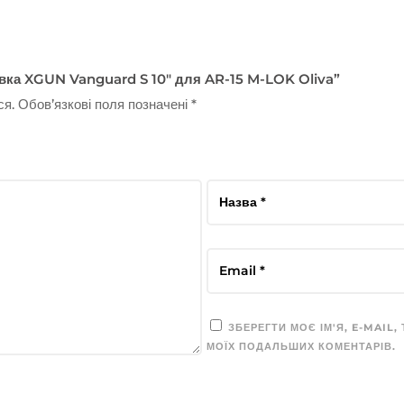
івка XGUN Vanguard S 10″ для AR-15 M-LOK Oliva”
ся.
Обов’язкові поля позначені
*
ЗБЕРЕГТИ МОЄ ІМ'Я, E-MAIL,
МОЇХ ПОДАЛЬШИХ КОМЕНТАРІВ.