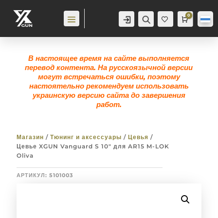
0
Аккаунт
Поиск
Корзина
0,0
гр
Же
лан
ие
0
В настоящее время на сайте выполняется
перевод контента. На русскоязычной версии
могут встречаться ошибки, поэтому
настоятельно рекомендуем использовать
украинскую версию сайта до завершения
работ.
Магазин
/
Тюнинг и аксессуары
/
Цевья
/
Цевье XGUN Vanguard S 10″ для AR15 M-LOK
Oliva
АРТИКУЛ:
5101003