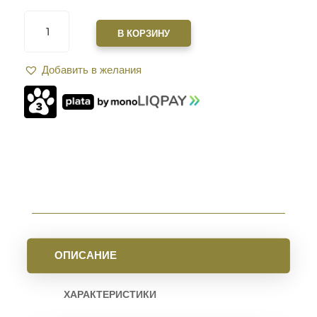
КОЛИЧЕСТВО
ТОВАРА
В КОРЗИНУ
ЦЕВЬЕ
XGUN
Добавить в желания
VANGUARD
S
10"
ДЛЯ
AR15
M-
LOK
OLIVA
ОПИСАНИЕ
ХАРАКТЕРИСТИКИ