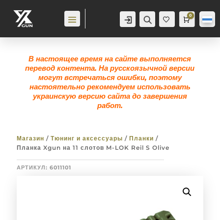
0
Аккаунт
Поиск
Корзина
0,0
гр
Же
лан
ие
0
В настоящее время на сайте выполняется
перевод контента. На русскоязычной версии
могут встречаться ошибки, поэтому
настоятельно рекомендуем использовать
украинскую версию сайта до завершения
работ.
Магазин
/
Тюнинг и аксессуары
/
Планки
/
Планка Xgun на 11 слотов M-LOK Reil S Olive
АРТИКУЛ:
6011101