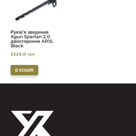
5.00
з 5
Руків’я зведення
Xgun Spartan 2.0
двостороння AR15.
Black
5220,0
грн
В КОШИК