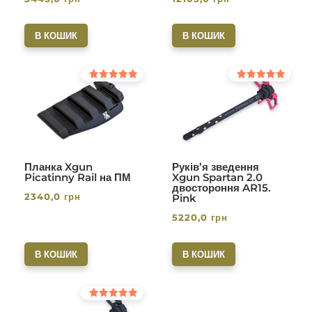
різьба 1/2-28. Вlack
В КОШИК
В КОШИК
Оцінено в
Оцінено в
5.00
5.00
з 5
з 5
Планка Xgun
Руків’я зведення
Picatinny Rail на ПМ
Xgun Spartan 2.0
двостороння AR15.
2340,0
грн
Pink
5220,0
грн
В КОШИК
В КОШИК
Оцінено в