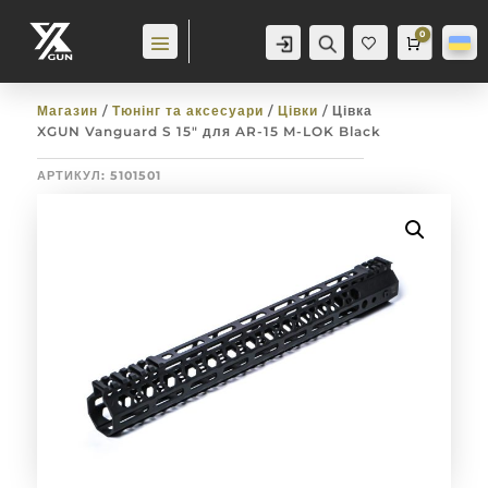
0
Аккаунт
Пошук
Cart
0,0
гр
Баж
анн
я
0
Магазин
/
Тюнінг та аксесуари
/
Цівки
/ Цівка
XGUN Vanguard S 15″ для AR-15 M-LOK Black
АРТИКУЛ:
5101501