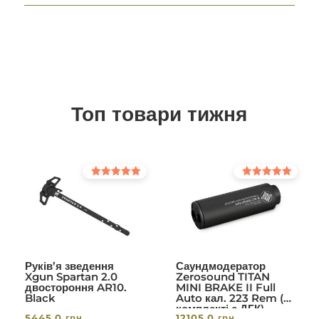
Топ товари тижня
Оцінено в
Оцінено в
5.00
5.00
з 5
з 5
Руків’я зведення
Саундмодератор
Xgun Spartan 2.0
Zerosound TITAN
двостороння AR10.
MINI BRAKE II Full
Black
Auto кал. 223 Rem (в
комплекті с ДГК)
5445,0
грн
12105,0
грн