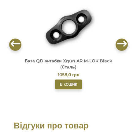
База QD антабки Xgun AR M-LOK Black
Б
(Сталь)
1058,0
грн
В КОШИК
Відгуки про товар