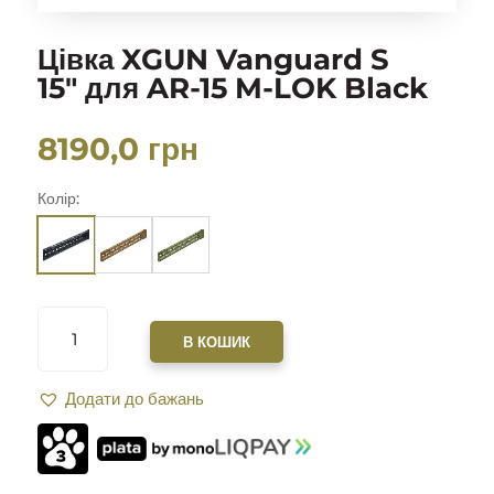
Цівка XGUN Vanguard S
15″ для AR-15 M-LOK Black
8190,0
грн
Колір:
ЦІВКА
XGUN
В КОШИК
VANGUARD
S
Додати до бажань
15"
ДЛЯ
AR-
15
M-