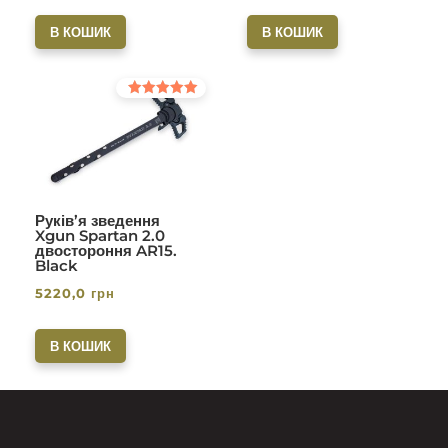
В КОШИК
В КОШИК
Оцінено в
5.00
з 5
Руків’я зведення
Xgun Spartan 2.0
двостороння AR15.
Black
5220,0
грн
В КОШИК