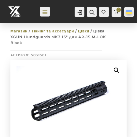
0
Аккаунт
Пошук
Cart
0,0
гр
Баж
анн
я
0
Магазин
/
Тюнінг та аксесуари
/
Цівки
/ Цівка
XGUN Hundguards MK3 15″ для AR-15 M-LOK
Black
АРТИКУЛ:
5031501