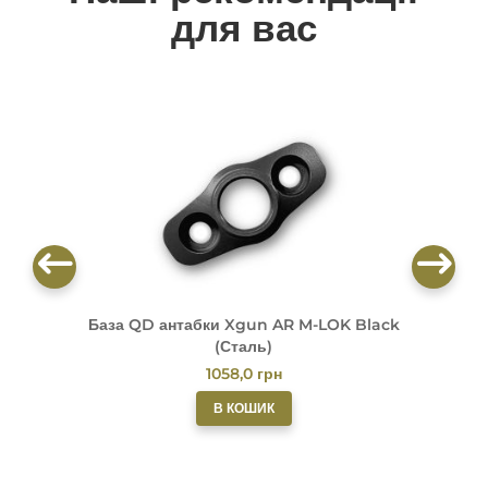
для вас
База QD антабки Xgun AR M-LOK Black
Б
(Сталь)
1058,0
грн
В КОШИК