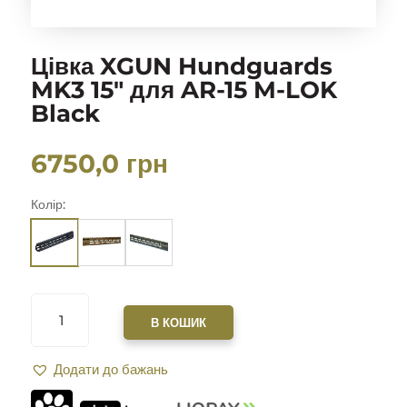
Цівка XGUN Hundguards
MK3 15″ для AR-15 M-LOK
Black
6750,0
грн
Колір:
ЦІВКА
XGUN
В КОШИК
HUNDGUARDS
MK3
Додати до бажань
15"
ДЛЯ
AR-