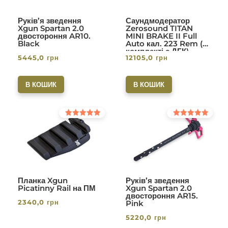
Руків’я зведення
Саундмодератор
Xgun Spartan 2.0
Zerosound TITAN
двостороння AR10.
MINI BRAKE II Full
Black
Auto кал. 223 Rem (в
комплекті с ДГК)
5445,0
грн
12105,0
грн
різьба 1/2-28. Вlack
В КОШИК
В КОШИК
Оцінено в
Оцінено в
5.00
5.00
з 5
з 5
Планка Xgun
Руків’я зведення
Picatinny Rail на ПМ
Xgun Spartan 2.0
двостороння AR15.
2340,0
грн
Pink
5220,0
грн