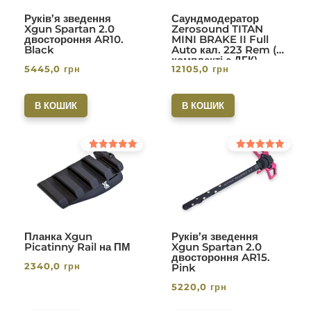
Руків’я зведення
Саундмодератор
Xgun Spartan 2.0
Zerosound TITAN
двостороння AR10.
MINI BRAKE II Full
Black
Auto кал. 223 Rem (в
комплекті с ДГК)
5445,0
грн
12105,0
грн
різьба 1/2-28. Вlack
В КОШИК
В КОШИК
Оцінено в
Оцінено в
5.00
5.00
з 5
з 5
Планка Xgun
Руків’я зведення
Picatinny Rail на ПМ
Xgun Spartan 2.0
двостороння AR15.
2340,0
грн
Pink
5220,0
грн