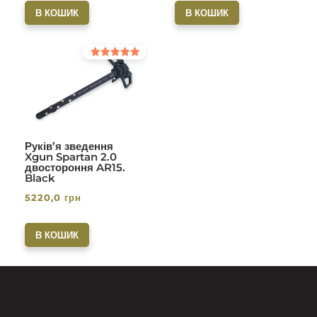
В КОШИК
В КОШИК
Оцінено в
5.00
з 5
Руків’я зведення
Xgun Spartan 2.0
двостороння AR15.
Black
5220,0
грн
В КОШИК