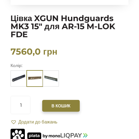
Цівка XGUN Hundguards
MK3 15″ для AR-15 M-LOK
FDE
7560,0
грн
Колір:
ЦІВКА
XGUN
В КОШИК
HUNDGUARDS
MK3
Додати до бажань
15"
ДЛЯ
AR-