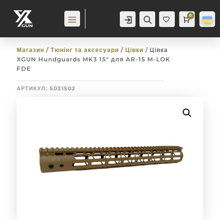
0
Аккаунт
Пошук
Cart
0,0
гр
Баж
анн
я
0
Магазин
/
Тюнінг та аксесуари
/
Цівки
/ Цівка
XGUN Hundguards MK3 15″ для AR-15 M-LOK
FDE
АРТИКУЛ:
5031502