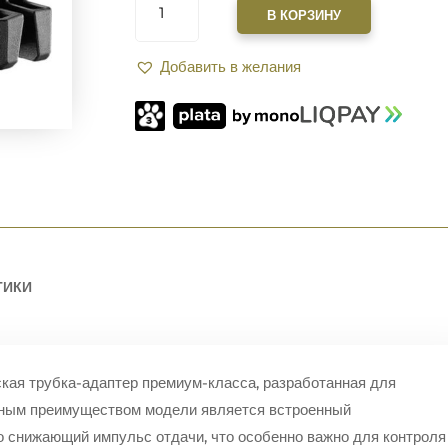
ТОВАРА
В КОРЗИНУ
АДАПТЕР
ПРИМЕРА
Добавить в желания
FAB
DEFENSE
SBT-
K
ДЛЯ
АК
С
КОМПЕНСАТОРОМ
ОТДАЧИ.
BLACK
ТИКИ
кая трубка-адаптер премиум-класса, разработанная для
ным преимуществом модели является встроенный
 снижающий импульс отдачи, что особенно важно для контроля