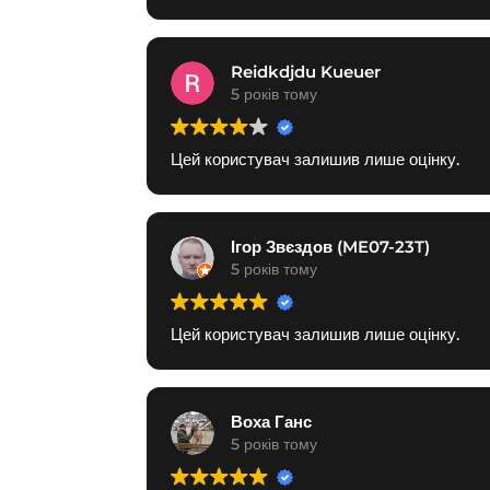
Reidkdjdu Kueuer
5 років тому
Цей користувач залишив лише оцінку.
Ігор Звєздов (ME07-23T)
5 років тому
Цей користувач залишив лише оцінку.
Воха Ганс
5 років тому