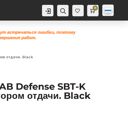
0
Аккаунт
Поиск
Корзина
0,0
грн
Же
лан
ие
гут встречаться ошибки, поэтому
0
вершения работ.
ом отдачи. Black
FAB Defense SBT-K
тором отдачи. Black