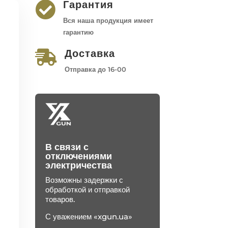
Гарантия

Вся наша продукция имеет
гарантию
Доставка

Отправка до 16-00
В связи с
отключениями
электричества
Возможны задержки с
обработкой и отправкой
товаров.
С уважением «xgun.ua»