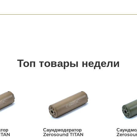
Топ товары недели
тор
Саундмодератор
Саундмо
ITAN
Zerosound TITAN
Zerosou