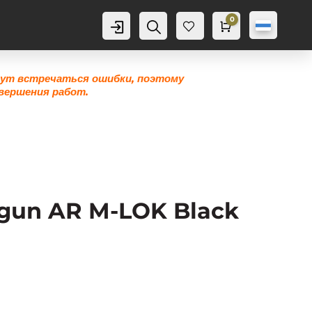
0
Аккаунт
Поиск
Корзина
0,0
грн
Же
лан
ие
гут встречаться ошибки, поэтому
0
вершения работ.
Xgun AR M-LOK Black