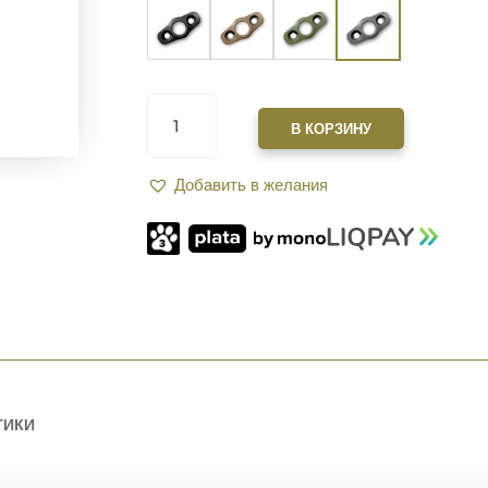
КОЛИЧЕСТВО
ТОВАРА
В КОРЗИНУ
БАЗА
QD-
Добавить в желания
АНТАБКИ
XGUN
AR
M-
LOK
BLACK
GREY
(ТИТАН)
ТИКИ