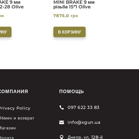
AKE 9 мм
MINI BRAKE 9 мм
/2-28 Olive
різьба 15*1 Olive
рн
7875,0
грн
ИНУ
В КОРЗИНУ
КОМПАНИЯ
ПОМОЩЬ
097 622 33 83

Privacy Policy
Обмен и возврат
info@xgun.ua

Магазин
Днепр, ул. 128-й

Оплата