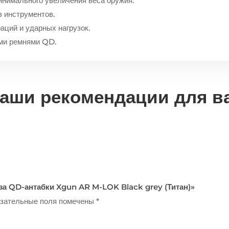
инимального увеличения веса оружия.
з инструментов.
аций и ударных нагрузок.
ми ремнями QD.
аши рекомендации для в
аза QD-антабки Xgun AR M-LOK Black grey (Титан)»
зательные поля помечены
*