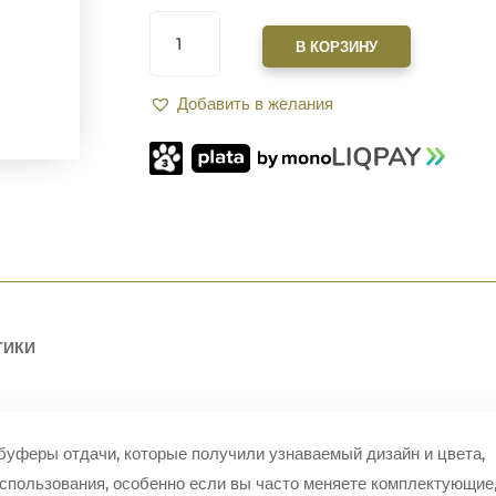
я
КОЛИЧЕСТВО
ТОВАРА
В КОРЗИНУ
БУФЕР
ОТДАЧИ
Добавить в желания
XGUN
H-
2
ДЛЯ
AR-
15
(130
Г),
XBUFFER
ТИКИ
буферы отдачи, которые получили узнаваемый дизайн и цвета,
использования, особенно если вы часто меняете комплектующие