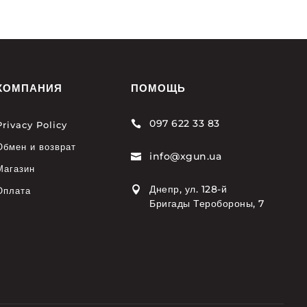
КОМПАНИЯ
ПОМОЩЬ
097 622 33 83

Privacy Policy
Обмен и возврат
info@xgun.ua

Магазин
Днепр, ул. 128-й

Оплата
Бригады Теробороны, 7