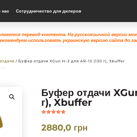
 нас
Сотрудничество для дилеров
олняется перевод контента. На русскоязычной версии мо
екомендуем использовать украинскую версию сайта до за
отдачи
/ Буфер отдачи XGun H-2 для AR-15 (130 г), Xbuffer
Буфер отдачи XGun
г), Xbuffer
Рейтинг
5.00
из 5
2880,0
грн
на основе
опроса
пользовател