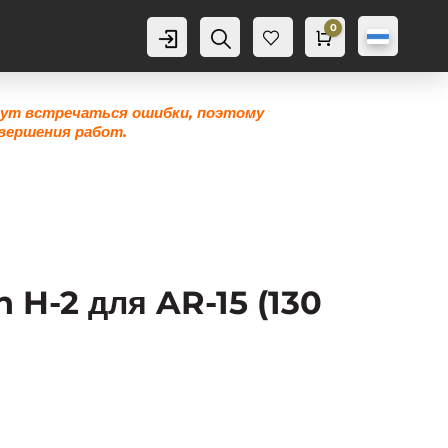
0
Аккаунт
Поиск
Корзина
0,0
грн
Же
лан
ие
гут встречаться ошибки, поэтому
0
вершения работ.
 H-2 для AR-15 (130