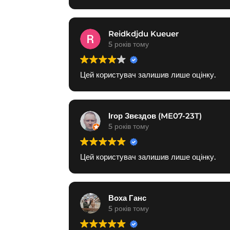
Reidkdjdu Kueuer
5 років тому
Цей користувач залишив лише оцінку.
Ігор Звєздов (ME07-23T)
5 років тому
Цей користувач залишив лише оцінку.
Воха Ганс
5 років тому