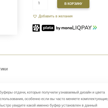
ТОВАРА
В КОРЗИНУ
БУФЕР
ОТДАЧИ
Добавить в желания
XGUN
H-
3
ДЛЯ
AR-
15
(150
ГР),
XBUFFER
ТИКИ
буферы отдачи, которые получили узнаваемый дизайн и цвета
использования, особенно если вы часто меняете комплектующие
быстро увидите какой именно буфер установлен в данный