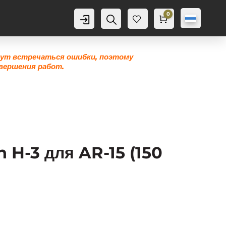
0
Аккаунт
Поиск
Корзина
0,0
грн
Же
лан
ие
гут встречаться ошибки, поэтому
0
вершения работ.
 H-3 для AR-15 (150