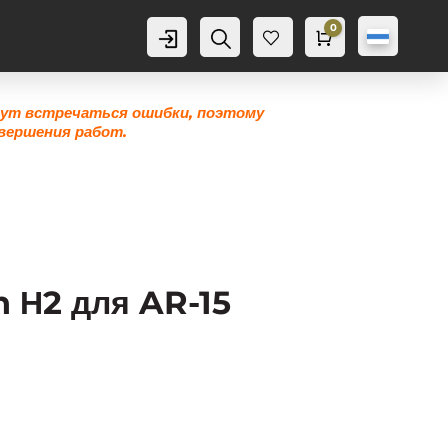
0
Аккаунт
Поиск
Корзина
0,0
грн
Же
лан
ие
гут встречаться ошибки, поэтому
0
вершения работ.
 Н2 для AR-15