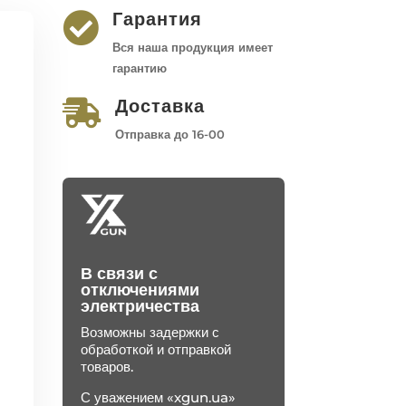
Гарантия

Вся наша продукция имеет
гарантию
Доставка

Отправка до 16-00
В связи с
отключениями
электричества
Возможны задержки с
обработкой и отправкой
товаров.
С уважением «xgun.ua»