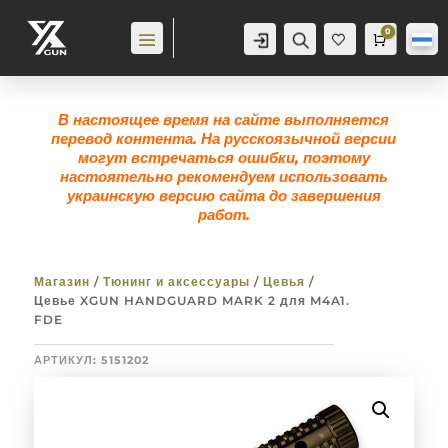
0
Аккаунт
Поиск
Корзина
0,0
гр
Же
лан
ие
0
В настоящее время на сайте выполняется
перевод контента. На русскоязычной версии
могут встречаться ошибки, поэтому
настоятельно рекомендуем использовать
украинскую версию сайта до завершения
работ.
Магазин
/
Тюнинг и аксессуары
/
Цевья
/
Цевье XGUN HANDGUARD MARK 2 для M4A1.
FDE
АРТИКУЛ:
5151202