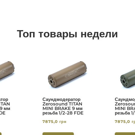
Топ товары недели
тор
Саундмодератор
Саундмо
ITAN
Zerosound TITAN
Zerosou
9 мм
MINI BRAKE 9 мм
MINI BR
FDE
резьба 1/2-28 FDE
резьба 1
7875,0
грн
7875,0
г