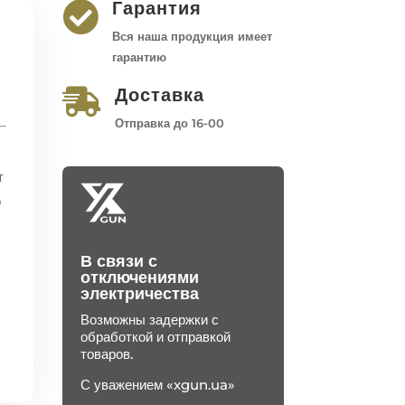
Гарантия

Вся наша продукция имеет
гарантию
Доставка

Отправка до 16-00
т
о
В связи с
отключениями
электричества
Возможны задержки с
обработкой и отправкой
.
товаров.
С уважением «xgun.ua»