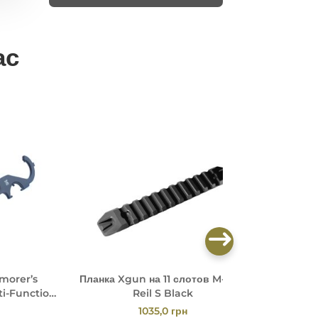
ас
morer’s
Планка Xgun на 11 слотов M-LOK
Планка 
ti-Function
Reil S Black
UN
1035,0
грн