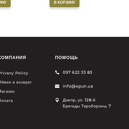
ИНУ
В КОРЗИНУ
КОМПАНИЯ
ПОМОЩЬ
097 622 33 83

Privacy Policy
Обмен и возврат
info@xgun.ua

Магазин
Днепр, ул. 128-й

Оплата
Бригады Теробороны, 7