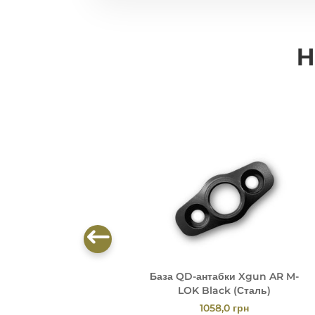
Н
База QD-антабки Xgun AR M-
LOK Black (Сталь)
1058,0
грн