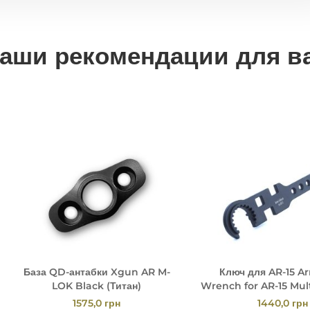
аши рекомендации для в
База QD-антабки Xgun AR M-
Ключ для AR-15 Ar
LOK Black (Титан)
Wrench for AR-15 Mul
Tool by XG
1575,0
грн
1440,0
грн