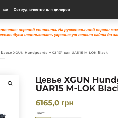
 нас
Сотрудничество для дилеров
олняется перевод контента. На русскоязычной версии мо
екомендуем использовать украинскую версию сайта до за
 Цевье XGUN Hundguards MK2 13″ для UAR15 M-LOK Вlack
Цевье XGUN Hundg
UAR15 M-LOK Вlac
6165,0
грн
Цвет: