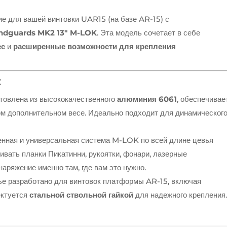
е для вашей винтовки UAR15 (на базе AR-15) с
dguards MK2 13″ M-LOK
. Эта модель сочетает в себе
ес
и
расширенные возможности для крепления
:
товлена из высококачественного
алюминия 6061
, обеспечивае
м дополнительном весе. Идеально подходит для динамическог
нная и универсальная система M-LOK по всей длине цевья
ивать планки Пикатинни, рукоятки, фонари, лазерные
наряжение именно там, где вам это нужно.
е разработано для винтовок платформы AR-15, включая
ектуется
стальной ствольной гайкой
для надежного крепления