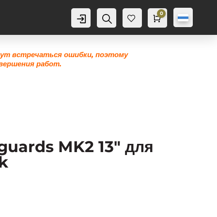
0
Аккаунт
Поиск
Корзина
0,0
грн
Же
лан
ие
гут встречаться ошибки, поэтому
0
вершения работ.
uards MK2 13″ для
k